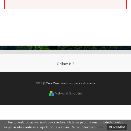
Odkaz č.3
2026 ©
Tera Zoo
, všechna práva vyhrazena
Vytvořil Shoptet
Tento web používá soubory cookie. Dalším procházením tohoto webu
vyjadřujete souhlas s jejich používáním.. Více informací
zde
.
ROZUMÍM