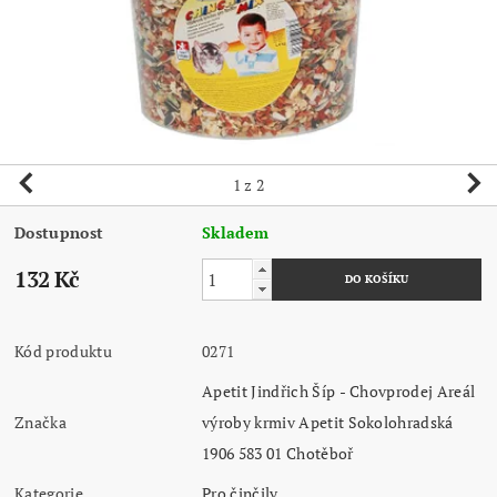
1
z 2
Dostupnost
Skladem
132 Kč
Kód produktu
0271
Apetit Jindřich Šíp - Chovprodej Areál
Značka
výroby krmiv Apetit Sokolohradská
1906 583 01 Chotěboř
Kategorie
Pro činčily