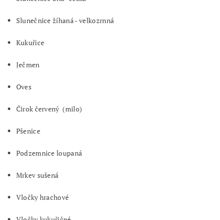
Slunečnice žíhaná - velkozrnná
Kukuřice
Ječmen
Oves
Čirok červený (milo)
Pšenice
Podzemnice loupaná
Mrkev sušená
Vločky hrachové
Vločky kukuřičné