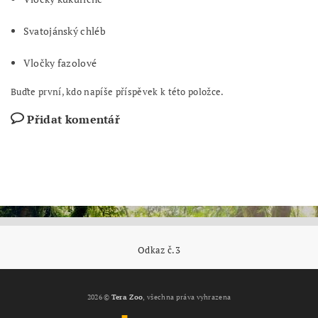
Svatojánský chléb
Vločky fazolové
Buďte první, kdo napíše příspěvek k této položce.
Přidat komentář
Odkaz č.3
2026 ©
Tera Zoo
, všechna práva vyhrazena