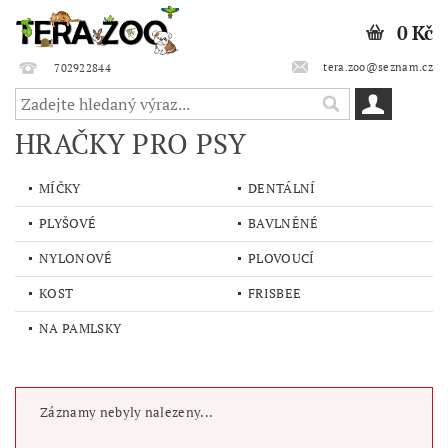
0 Kč
tera.zoo@seznam.cz
702922844
HRAČKY PRO PSY
MÍČKY
DENTÁLNÍ
PLYŠOVÉ
BAVLNĚNÉ
NYLONOVÉ
PLOVOUCÍ
KOST
FRISBEE
NA PAMLSKY
Záznamy nebyly nalezeny...