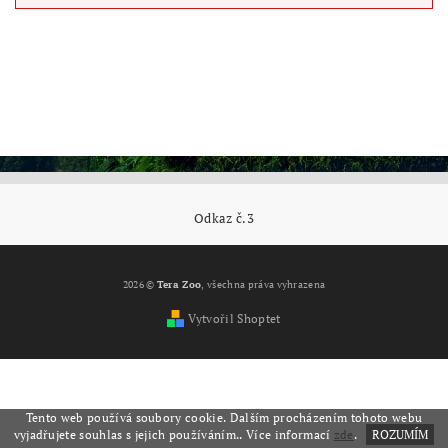
Odkaz č.3
2026 ©
Tera Zoo
, všechna práva vyhrazena
Vytvořil Shoptet
Tento web používá soubory cookie. Dalším procházením tohoto webu
vyjadřujete souhlas s jejich používáním.. Více informací
zde
.
ROZUMÍM