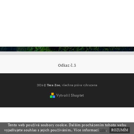
Odkaz č.3
2026 ©
Tera Zoo
, všechna práva vyhrazena
Vytvořil Shoptet
Tento web používá soubory cookie. Dalším procházením tohoto webu
vyjadřujete souhlas s jejich používáním.. Více informací
zde
.
ROZUMÍM