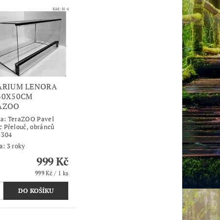
Kód:
H-4
ARIUM LENORA
30X50CM
AZOO
ka:
TeraZOO Pavel
c Přelouč, obránců
1304
a: 3 roky
999 Kč
999 Kč / 1 ks