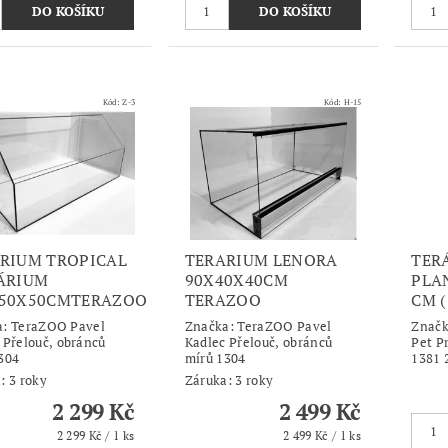
Kód:
Z-3
Kód:
H-15
RIUM TROPICAL
TERARIUM LENORA
TER
ÁRIUM
90X40X40CM
PLAN
X50X50CMTERAZOO
TERAZOO
CM (
a:
TeraZOO Pavel
Značka:
TeraZOO Pavel
Znač
 Přelouč, obránců
Kadlec Přelouč, obránců
Pet Pr
304
mírů 1304
1381 
: 3 roky
Záruka: 3 roky
2 299 Kč
2 499 Kč
2 299 Kč / 1 ks
2 499 Kč / 1 ks