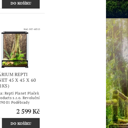
Kód:
007-60315
ÁRIUM REPTI
ET 45 X 45 X 60
1KS)
ka:
Repti Planet Plaček
oducts s.r.o. Revoluční
290 01 Poděbrady
2 599 Kč