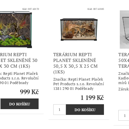
Kód:
007-60170
Kód:
007-60185
RIUM REPTI
TERÁRIUM REPTI
TER
ET SKLENĚNÉ 30
PLANET SKLENĚNÉ
50X
X 30 CM (1KS)
50,5 X 30,5 X 25 CM
TER
(1KS)
a:
Repti Planet Plaček
Znač
oducts s.r.o. Revoluční
Kadle
Značka:
Repti Planet Plaček
90 01 Poděbrady
mírů 
Pet Products s.r.o. Revoluční
1381 290 01 Poděbrady
Záruk
999 Kč
1 199 Kč