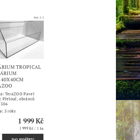
Kód:
Z-2
ÁRIUM TROPICAL
VÁRIUM
X40X40CM
AZOO
ka:
TeraZOO Pavel
c Přelouč, obránců
1304
a: 3 roky
1 999 Kč
1 999 Kč / 1 ks