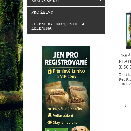
KRMNÉ SMĚSI
PRO ŽELVY
SUŠENÉ BYLINKY, OVOCE A
ZELENINA
TERÁ
PLAN
X 30 
Značk
Pet Pr
1381 2