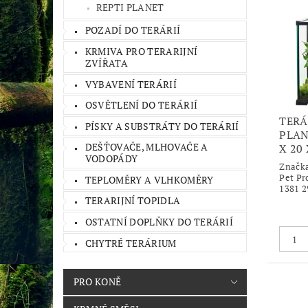
REPTI PLANET
POZADÍ DO TERÁRIÍ
KRMIVA PRO TERARIJNÍ
ZVÍŘATA
VYBAVENÍ TERÁRIÍ
OSVĚTLENÍ DO TERÁRIÍ
TERÁ
PÍSKY A SUBSTRÁTY DO TERÁRIÍ
PLAN
DEŠŤOVAČE, MLHOVAČE A
X 20 
VODOPÁDY
Značk
Pet Pr
TEPLOMĚRY A VLHKOMĚRY
1381 2
TERARIJNÍ TOPIDLA
OSTATNÍ DOPLŇKY DO TERÁRIÍ
CHYTRÉ TERÁRIUM
PRO KONĚ