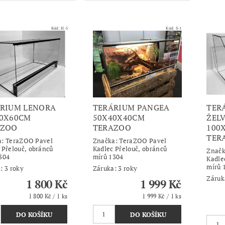
Kód:
H-5
Kód:
S-1
RIUM LENORA
TERÁRIUM PANGEA
TER
0X60CM
50X40X40CM
ŽEL
AZOO
TERAZOO
100
TER
a:
TeraZOO Pavel
Značka:
TeraZOO Pavel
 Přelouč, obránců
Kadlec Přelouč, obránců
Znač
304
mírů 1304
Kadle
mírů 
: 3 roky
Záruka: 3 roky
Záruk
1 800 Kč
1 999 Kč
1 800 Kč / 1 ks
1 999 Kč / 1 ks