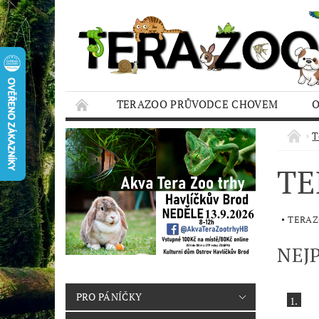
TERAZOO PRŮVODCE CHOVEM
HODNOCENÍ OBCHODU
AQUA TERAZO
T
TE
TERA
NEJ
PRO PÁNÍČKY
1.