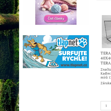
TERA
40X4
TER
Značk
Kadlec
mírů 1
Záruka