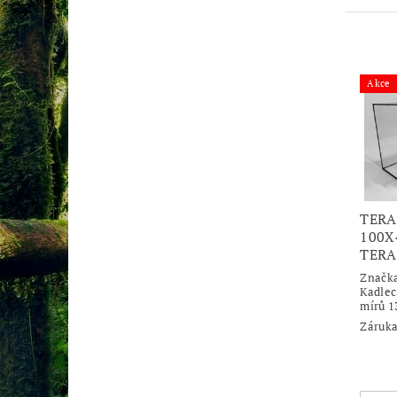
Akce
TERA
100X
TER
Značk
Kadlec
mírů 1
Záruka