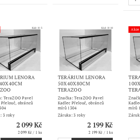
Kód:
H-3
Kód:
H-10
Akce
RIUM LENORA
TERÁRIUM LENORA
TER
40X40CM
50X40X80CM
100
AZOO
TERAZOO
TER
a:
TeraZOO Pavel
Značka:
TeraZOO Pavel
Znač
 Přelouč, obránců
Kadlec Přelouč, obránců
Kadle
304
mírů 1304
mírů 
: 3 roky
Záruka: 3 roky
Záruk
2 099 Kč
2 199 Kč
2 099 Kč / 1 ks
2 199 Kč / 1 ks