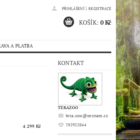
|
PŘIHLÁŠENÍ
REGISTRACE
KOŠÍK:
0 Kč
AVA A PLATBA
KONTAKT
TERAZOO
tera.zoo
@
seznam.cz
702922844
4 299 Kč