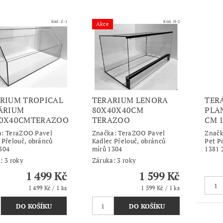
Kód:
Z-1
Kód:
H-2
Akce
RIUM TROPICAL
TERARIUM LENORA
TER
ÁRIUM
80X40X40CM
PLAN
40X40CMTERAZOO
TERAZOO
CM 
a:
TeraZOO Pavel
Značka:
TeraZOO Pavel
Znač
 Přelouč, obránců
Kadlec Přelouč, obránců
Pet Pr
304
mírů 1304
1381 
: 3 roky
Záruka: 3 roky
1 499 Kč
1 599 Kč
1 499 Kč / 1 ks
1 599 Kč / 1 ks