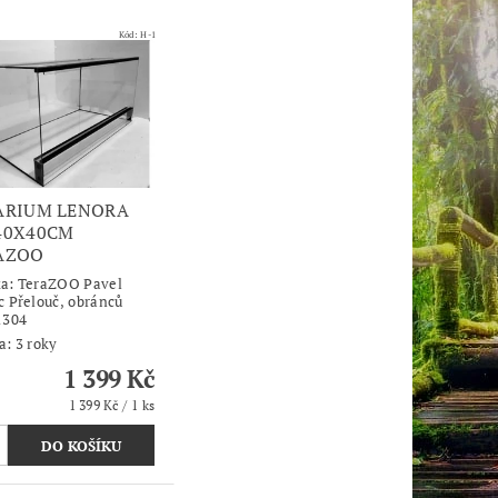
Kód:
H-1
ARIUM LENORA
40X40CM
AZOO
ka:
TeraZOO Pavel
c Přelouč, obránců
1304
a: 3 roky
1 399 Kč
1 399 Kč / 1 ks