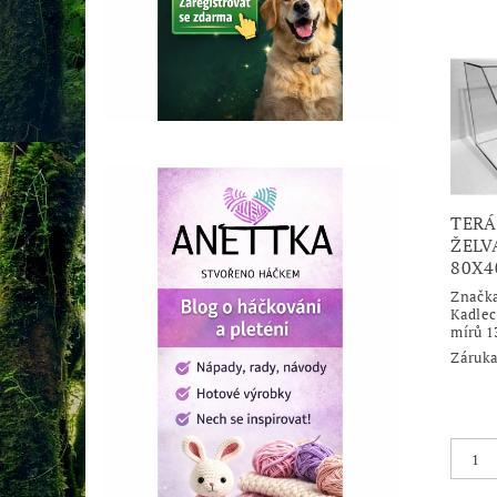
TERÁ
ŽELV
80X
Značk
Kadlec
mírů 1
Záruka