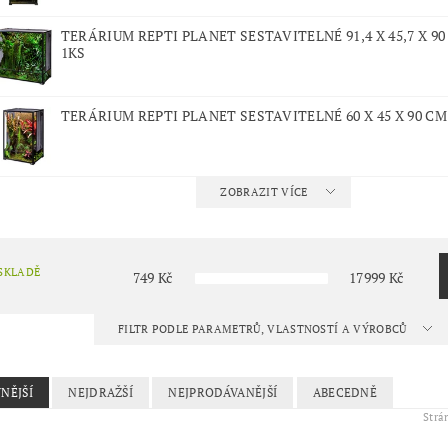
TERÁRIUM REPTI PLANET SESTAVITELNÉ 91,4 X 45,7 X 90
1KS
TERÁRIUM REPTI PLANET SESTAVITELNÉ 60 X 45 X 90 CM
ZOBRAZIT VÍCE
SKLADĚ
749
Kč
17999
Kč
FILTR PODLE PARAMETRŮ, VLASTNOSTÍ A VÝROBCŮ
NĚJŠÍ
NEJDRAŽŠÍ
NEJPRODÁVANĚJŠÍ
ABECEDNĚ
Str