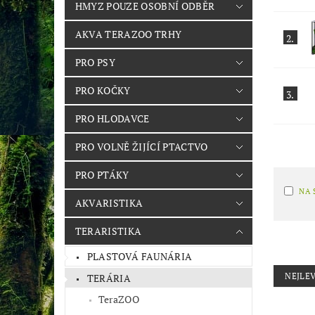
HMYZ POUZE OSOBNÍ ODBĚR
AKVA TERAZOO TRHY
2.
PRO PSY
PRO KOČKY
3.
PRO HLODAVCE
PRO VOLNĚ ŽIJÍCÍ PTACTVO
PRO PTÁKY
NA 
AKVARISTIKA
TERARISTIKA
PLASTOVÁ FAUNÁRIA
NEJLEV
TERÁRIA
TeraZOO