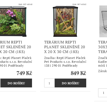
Kód:
007-60160
Kód:
007-60165
RIUM REPTI
TERÁRIUM REPTI
TER
ET SKLENĚNÉ 20
PLANET SKLENĚNÉ 20
30X
X 20 CM (1KS)
X 20 X 30 CM (1KS)
TER
a:
Repti Planet Plaček
Značka:
Repti Planet Plaček
Znač
oducts s.r.o. Revoluční
Pet Products s.r.o. Revoluční
Kadle
90 01 Poděbrady
1381 290 01 Poděbrady
mírů 
Záruk
749 Kč
849 Kč