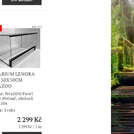
Kód:
H-6
ARIUM LENORA
X50X50CM
AZOO
ka:
TeraZOO Pavel
c Přelouč, obránců
1304
a: 3 roky
2 299 Kč
2 299 Kč / 1 ks