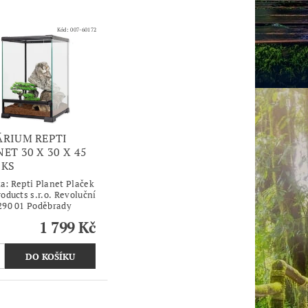
Kód:
007-60172
ÁRIUM REPTI
ET 30 X 30 X 45
1KS
ka:
Repti Planet Plaček
oducts s.r.o. Revoluční
290 01 Poděbrady
1 799 Kč