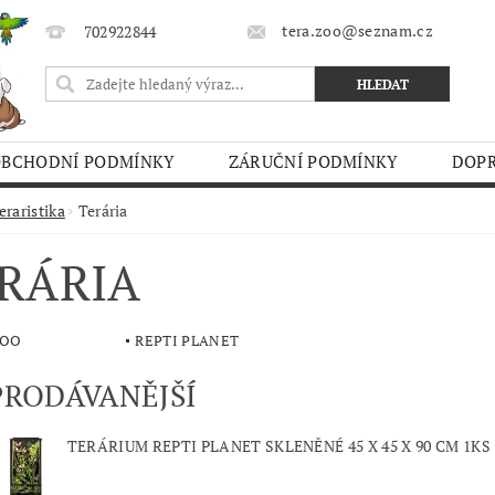
tera.zoo@seznam.cz
702922844
OBCHODNÍ PODMÍNKY
ZÁRUČNÍ PODMÍNKY
DOPR
O TRHY
eraristika
Terária
RÁRIA
ZOO
REPTI PLANET
PRODÁVANĚJŠÍ
TERÁRIUM REPTI PLANET SKLENĚNÉ 45 X 45 X 90 CM 1KS