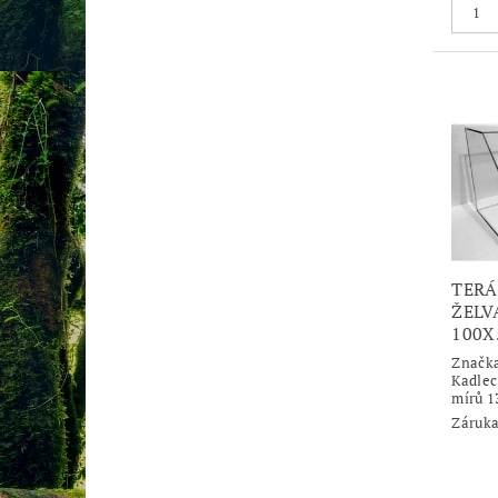
TERÁ
ŽELV
100
Značk
Kadlec
mírů 1
Záruka