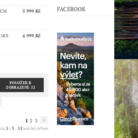
FACEBOOK
 CM
5 999 Kč
 1KS
4 999 Kč
POLOŽEK K
ZOBRAZENÍ:
52
1
2
3
1
3
52
ánka
z
-
položek celkem