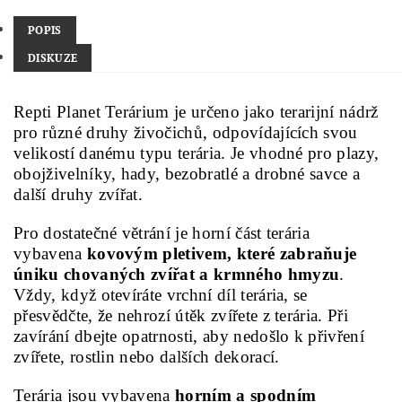
POPIS
DISKUZE
Repti Planet Terárium je určeno jako terarijní nádrž
pro různé druhy živočichů, odpovídajících svou
velikostí danému typu terária. Je vhodné pro plazy,
obojživelníky, hady, bezobratlé a drobné savce a
další druhy zvířat.
Pro dostatečné větrání je horní část terária
vybavena
kovovým pletivem, které zabraňuje
úniku chovaných zvířat a krmného hmyzu
.
Vždy, když otevíráte vrchní díl terária, se
přesvědčte, že nehrozí útěk zvířete z terária. Při
zavírání dbejte opatrnosti, aby nedošlo k přivření
zvířete, rostlin nebo dalších dekorací.
Terária jsou vybavena
horním a spodním