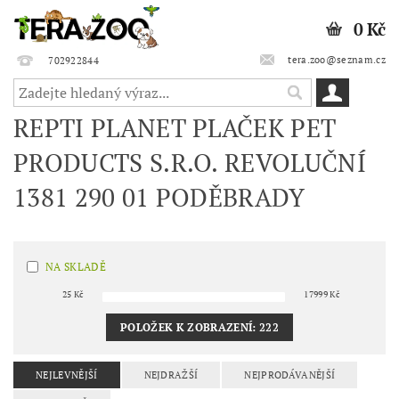
0 Kč
tera.zoo@seznam.cz
702922844
REPTI PLANET PLAČEK PET
PRODUCTS S.R.O. REVOLUČNÍ
1381 290 01 PODĚBRADY
NA SKLADĚ
25
Kč
17999
Kč
POLOŽEK K ZOBRAZENÍ:
222
NEJLEVNĚJŠÍ
NEJDRAŽŠÍ
NEJPRODÁVANĚJŠÍ