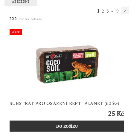
ABECEDNĚ
1
...
2
3
9
222
položek celkem
Akce
SUBSTRÁT PRO OSÁZENÍ REPTI PLANET (635G)
25 Kč