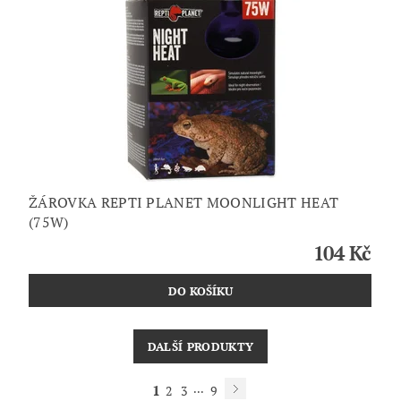
ŽÁROVKA REPTI PLANET MOONLIGHT HEAT
(75W)
104 Kč
DALŠÍ PRODUKTY
1
...
2
3
9