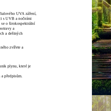
fialového UVA záření,
aci s UVB a nočními
se o širokospektrální
potravy a
ech a deštných
aného zvířete a
nik plynu, které je
m a předpisům.