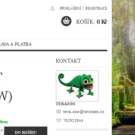
|
PŘIHLÁŠENÍ
REGISTRACE
KOŠÍK:
0 Kč
AVA A PLATBA
KONTAKT
T
W)
TERAZOO
tera.zoo
@
seznam.cz
702922844
adem