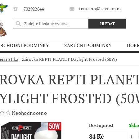
tera.zoo@seznam.cz
702922844
OBCHODNÍ PODMÍNKY
ZÁRUČNÍ PODMÍNKY
DOPR
O TRHY
eraristika
Žárovka REPTI PLANET Daylight Frosted (50W)
ROVKA REPTI PLANE
YLIGHT FROSTED (50
Neohodnoceno
Dostupnost
Skl
84 Kč