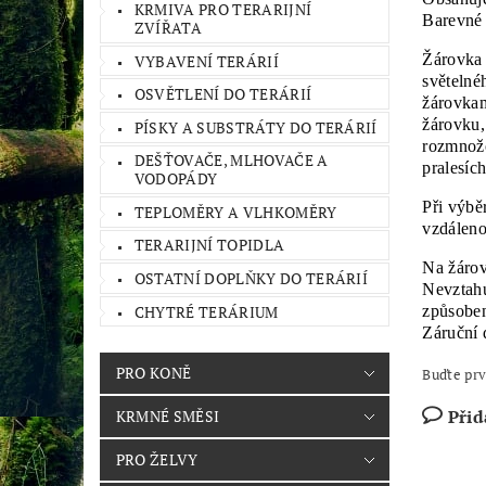
KRMIVA PRO TERARIJNÍ
Barevné 
ZVÍŘATA
Žárovka 
VYBAVENÍ TERÁRIÍ
světelné
OSVĚTLENÍ DO TERÁRIÍ
žárovkam
žárovku,
PÍSKY A SUBSTRÁTY DO TERÁRIÍ
rozmnožo
DEŠŤOVAČE, MLHOVAČE A
pralesíc
VODOPÁDY
Při výbě
TEPLOMĚRY A VLHKOMĚRY
vzdáleno
TERARIJNÍ TOPIDLA
Na žárov
OSTATNÍ DOPLŇKY DO TERÁRIÍ
Nevztahu
CHYTRÉ TERÁRIUM
způsoben
Záruční 
PRO KONĚ
Buďte prv
Přid
KRMNÉ SMĚSI
PRO ŽELVY