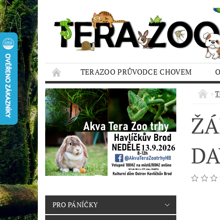
TERAZOO PRŮVODCE CHOVEM
HODNOCENÍ OBCHODU
AQUA TERAZO
T
ŽÁ
DA
PRO PÁNÍČKY