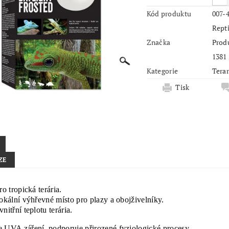
Kód produktu
007-
Repti
Značka
Produ
1381
Kategorie
Terar
Tisk
ZE
ro tropická terária.
lokální výhřevné místo pro plazy a obojživelníky.
nitřní teplotu terária.
 UVA záření, podporuje přirozené fyziologické procesy.