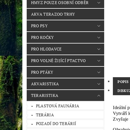
HMYZ POUZE OSOBNÍ ODBĚR
AKVA TERAZOO TRHY
PRO PSY
PRO KOČKY
PRO HLODAVCE
PRO VOLNĚ ŽIJÍCÍ PTACTVO
PRO PTÁKY
POPIS
AKVARISTIKA
DISKU
TERARISTIKA
PLASTOVÁ FAUNÁRIA
Ideální p
Vytváří 
TERÁRIA
Zvyšuje v
POZADÍ DO TERÁRIÍ
Obsahuje