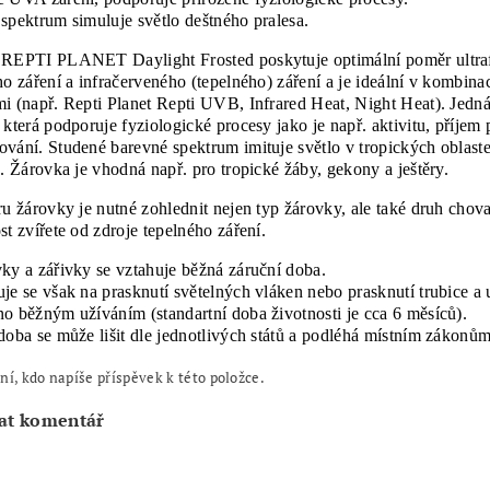
spektrum simuluje světlo deštného pralesa.
REPTI PLANET Daylight Frosted poskytuje optimální poměr ultra
ho záření a infračerveného (tepelného) záření a je ideální v kombin
i (např. Repti Planet Repti UVB, Infrared Heat, Night Heat). Jedná 
 která podporuje fyziologické procesy jako je např. aktivitu, příjem 
vání. Studené barevné spektrum imituje světlo v tropických oblast
h. Žárovka je vhodná např. pro tropické žáby, gekony a ještěry.
ru žárovky je nutné zohlednit nejen typ žárovky, ale také druh chov
st zvířete od zdroje tepelného záření.
ky a zářivky se vztahuje běžná záruční doba.
je se však na prasknutí světelných vláken nebo prasknutí trubice a u
o běžným užíváním (standartní doba životnosti je cca 6 měsíců).
doba se může lišit dle jednotlivých států a podléhá místním zákonů
ní, kdo napíše příspěvek k této položce.
at komentář