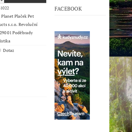
41022
FACEBOOK
 Planet Plaček Pet
cts s.r.o. Revoluční
 290 01 Poděbrady
istika
Dotaz