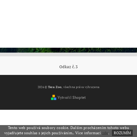
Odkaz č.3
2026 ©
Tera Zoo
, všechna práva vyhrazena
Vytvořil Shoptet
Tento web používá soubory cookie. Dalším procházením tohoto webu
vyjadřujete souhlas s jejich používáním.. Více informací
zde
.
ROZUMÍM