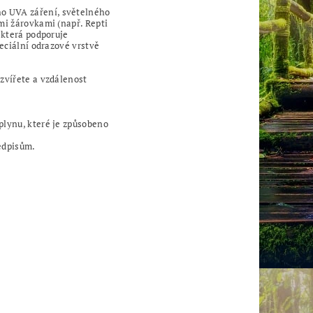
o UVA záření, světelného
mi žárovkami (např. Repti
 která podporuje
peciální odrazové vrstvě
zvířete a vzdálenost
plynu, které je způsobeno
edpisům.