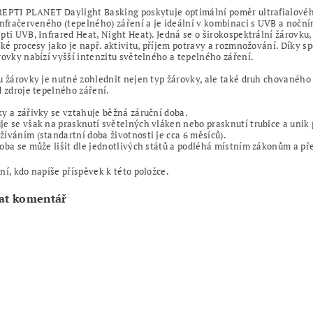
REPTI PLANET Daylight Basking poskytuje optimální poměr ultrafialovéh
infračerveného (tepelného) záření a je ideální v kombinaci s UVB a noční
pti UVB, Infrared Heat, Night Heat). Jedná se o širokospektrální žárovku,
cké procesy jako je např. aktivitu, příjem potravy a rozmnožování. Díky s
rovky nabízí vyšší intenzitu světelného a tepelného záření.
u žárovky je nutné zohlednit nejen typ žárovky, ale také druh chovaného 
d zdroje tepelného záření.
y a zářivky se vztahuje běžná záruční doba.
e se však na prasknutí světelných vláken nebo prasknutí trubice a unik 
íváním (standartní doba životnosti je cca 6 měsíců).
oba se může lišit dle jednotlivých států a podléhá místním zákonům a př
ní, kdo napíše příspěvek k této položce.
at komentář