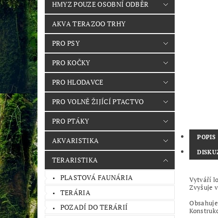
HMYZ POUZE OSOBNÍ ODBĚR
AKVA TERAZOO TRHY
PRO PSY
PRO KOČKY
PRO HLODAVCE
PRO VOLNĚ ŽIJÍCÍ PTACTVO
PRO PTÁKY
POPIS
AKVARISTIKA
DISKU
TERARISTIKA
PLASTOVÁ FAUNÁRIA
Vytváří l
Zvyšuje v
TERÁRIA
Obsahuje 
POZADÍ DO TERÁRIÍ
Konstrukc