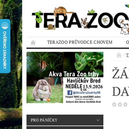
TERAZOO PRŮVODCE CHOVEM
HODNOCENÍ OBCHODU
AQUA TERAZO
T
ŽÁ
DA
PRO PÁNÍČKY