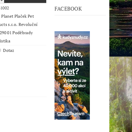
41002
FACEBOOK
 Planet Plaček Pet
cts s.r.o. Revoluční
 290 01 Poděbrady
istika
Dotaz