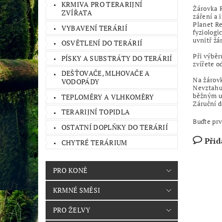
KRMIVA PRO TERARIJNÍ
Žárovka 
ZVÍŘATA
záření a 
Planet Re
VYBAVENÍ TERÁRIÍ
fyziologi
uvnitř žá
OSVĚTLENÍ DO TERÁRIÍ
Při výběr
PÍSKY A SUBSTRÁTY DO TERÁRIÍ
zvířete o
DEŠŤOVAČE, MLHOVAČE A
Na žárovk
VODOPÁDY
Nevztahuj
běžným už
TEPLOMĚRY A VLHKOMĚRY
Záruční d
TERARIJNÍ TOPIDLA
Buďte prv
OSTATNÍ DOPLŇKY DO TERÁRIÍ
Přid
CHYTRÉ TERÁRIUM
PRO KONĚ
KRMNÉ SMĚSI
PRO ŽELVY