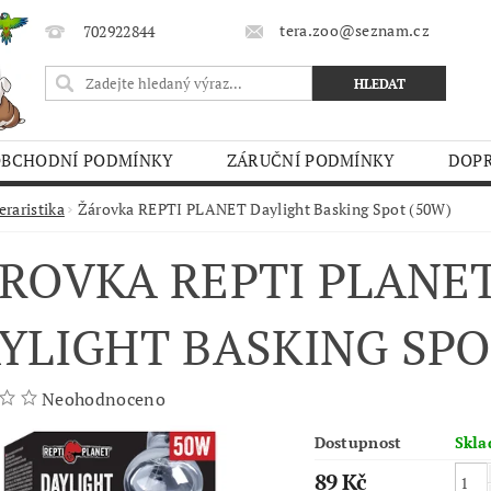
tera.zoo@seznam.cz
702922844
OBCHODNÍ PODMÍNKY
ZÁRUČNÍ PODMÍNKY
DOPR
O TRHY
eraristika
Žárovka REPTI PLANET Daylight Basking Spot (50W)
ROVKA REPTI PLANE
YLIGHT BASKING SPO
Neohodnoceno
Dostupnost
Skl
89 Kč