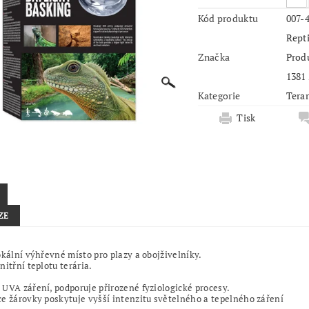
Kód produktu
007-
Repti
Značka
Produ
1381
Kategorie
Terar
Tisk
ZE
okální výhřevné místo pro plazy a obojživelníky.
nitřní teplotu terária.
UVA záření, podporuje přirozené fyziologické procesy.
e žárovky poskytuje vyšší intenzitu světelného a tepelného záření