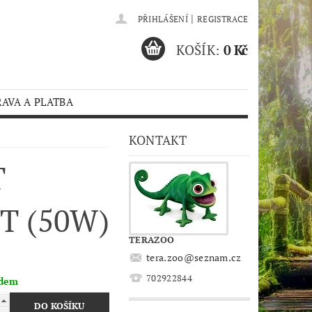
|
PŘIHLÁŠENÍ
REGISTRACE
KOŠÍK:
0 Kč
AVA A PLATBA
KONTAKT
T
T (50W)
TERAZOO
tera.zoo
@
seznam.cz
702922844
adem