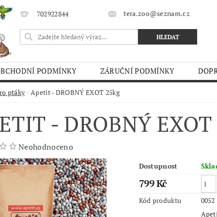
tera.zoo@seznam.cz
702922844
OBCHODNÍ PODMÍNKY
ZÁRUČNÍ PODMÍNKY
DOPR
O TRHY
ro ptáky
Apetit - DROBNÝ EXOT 25kg
ETIT - DROBNÝ EXOT
Neohodnoceno
Dostupnost
Skl
799 Kč
Kód produktu
0052
Apeti