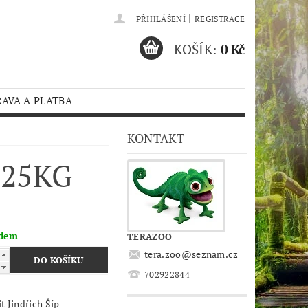
|
PŘIHLÁŠENÍ
REGISTRACE
KOŠÍK:
0 Kč
AVA A PLATBA
KONTAKT
 25KG
adem
TERAZOO
tera.zoo
@
seznam.cz
702922844
t Jindřich Šíp -