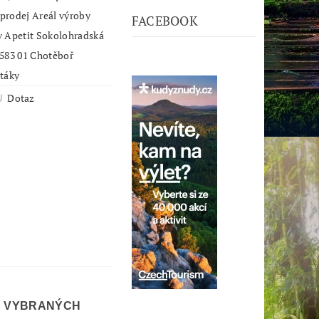
j Areál výroby
FACEBOOK
it Sokolohradská
1906 583 01 Chotěboř
ptáky
Dotaz
Ě VYBRANÝCH