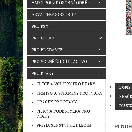
HMYZ POUZE OSOBNÍ ODBĚR
AKVA TERAZOO TRHY
PRO PSY
PRO KOČKY
PRO HLODAVCE
PRO VOLNĚ ŽIJÍCÍ PTACTVO
PRO PTÁKY
KLECE A VOLIÉRY PRO PTÁKY
POPIS
KRMIVO A VITAMÍNY PRO PTÁKY
ZNAČ
HRAČKY PRO PTÁKY
DISKU
PÍSKY A PODESTÝLKA PRO
PTÁKY
PŘÍSLUŠENSTVÍ KE KLECÍM
PLNOH