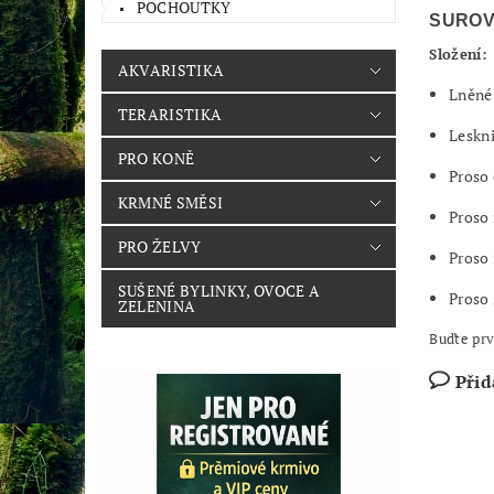
POCHOUTKY
SUROV
Složení:
AKVARISTIKA
Lněné
TERARISTIKA
Leskn
PRO KONĚ
Proso
KRMNÉ SMĚSI
Proso 
PRO ŽELVY
Proso 
SUŠENÉ BYLINKY, OVOCE A
Proso 
ZELENINA
Buďte prv
Přid