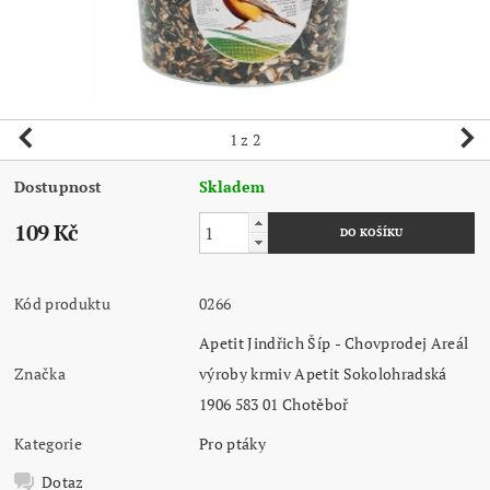
1
z 2
Dostupnost
Skladem
109 Kč
Kód produktu
0266
Apetit Jindřich Šíp - Chovprodej Areál
Značka
výroby krmiv Apetit Sokolohradská
1906 583 01 Chotěboř
Kategorie
Pro ptáky
Dotaz