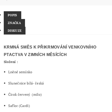
POPIS
ZNAČKA
DISKUZE
KRMNÁ SMĚS K PŘIKRMOVÁNÍ VENKOVNÍHO
PTACTVA V ZIMNÍCH MĚSÍCÍCH
Složení :
Lněné semínko
Slunečnice bílá- česká
Čirok červený (milo)
Saflor (Cardi)