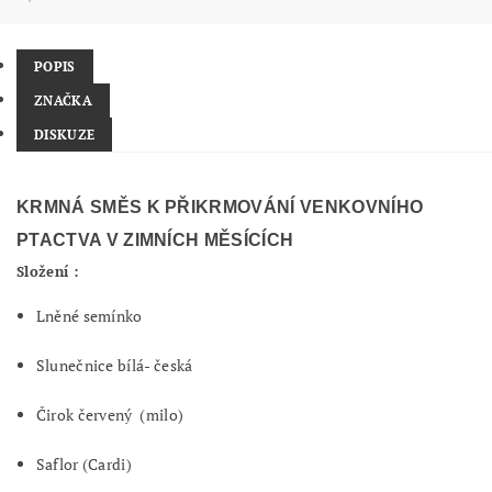
POPIS
ZNAČKA
DISKUZE
KRMNÁ SMĚS K PŘIKRMOVÁNÍ VENKOVNÍHO
PTACTVA V ZIMNÍCH MĚSÍCÍCH
Složení :
Lněné semínko
Slunečnice bílá- česká
Čirok červený (milo)
Saflor (Cardi)