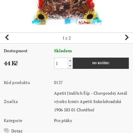
1
z 2
Dostupnost
Skladem
44 Kč
Kód produktu
0137
Apetit Jindřich Šíp - Chovprodej Areál
Značka
výroby krmiv Apetit Sokolohradská
1906 583 01 Chotěboř
Kategorie
Pro ptáky
Dotaz