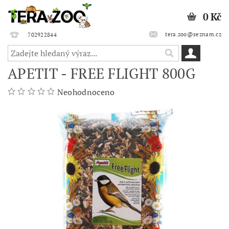
0 Kč
tera.zoo@seznam.cz
702922844
APETIT - FREE FLIGHT 800G
Neohodnoceno