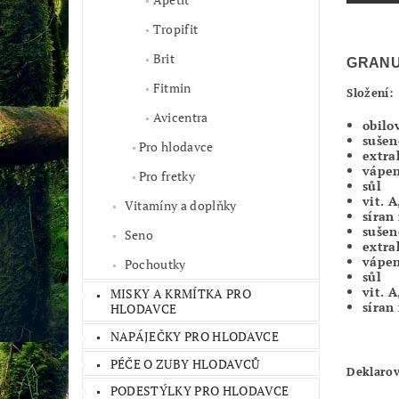
Tropifit
Brit
GRANU
Fitmin
Složení:
Avicentra
obilo
sušen
Pro hlodavce
extra
vápe
Pro fretky
sůl
vit. A
Vitamíny a doplňky
síran
sušen
Seno
extra
vápe
Pochoutky
sůl
vit. A
MISKY A KRMÍTKA PRO
síran
HLODAVCE
NAPÁJEČKY PRO HLODAVCE
PÉČE O ZUBY HLODAVCŮ
Deklarov
PODESTÝLKY PRO HLODAVCE