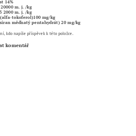
st 14%
 20000 m. j. /kg
3 2000 m. j. /kg
E (alfa-tokoferol)100 mg/kg
síran měďnatý pentahydrát) 20 mg/kg
ní, kdo napíše příspěvek k této položce.
at komentář