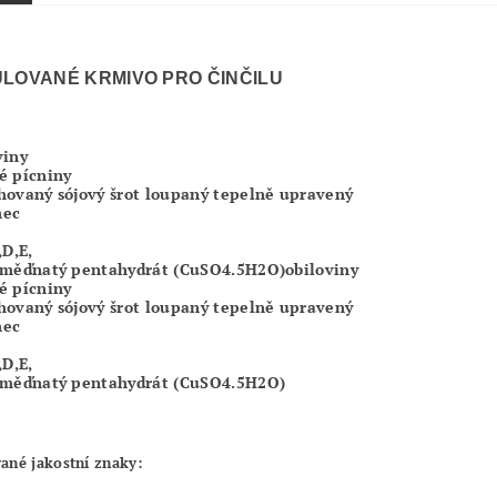
LOVANÉ KRMIVO PRO ČINČILU
viny
é pícniny
hovaný sójový šrot loupaný tepelně upravený
nec
,D,E,
 měďnatý pentahydrát (CuSO4.5H2O)
obiloviny
é pícniny
hovaný sójový šrot loupaný tepelně upravený
nec
,D,E,
 měďnatý pentahydrát (CuSO4.5H2O)
ané jakostní znaky: