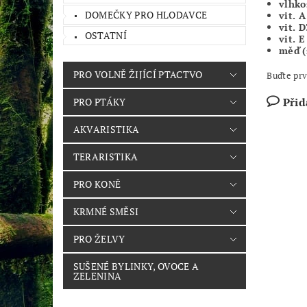
vlhko
DOMEČKY PRO HLODAVCE
vit. A
vit. D
OSTATNÍ
vit. 
měď (
PRO VOLNĚ ŽIJÍCÍ PTACTVO
Buďte prv
Přid
PRO PTÁKY
AKVARISTIKA
TERARISTIKA
PRO KONĚ
KRMNÉ SMĚSI
PRO ŽELVY
SUŠENÉ BYLINKY, OVOCE A
ZELENINA