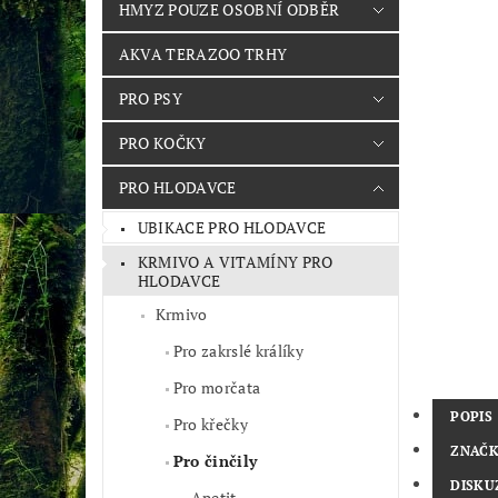
HMYZ POUZE OSOBNÍ ODBĚR
AKVA TERAZOO TRHY
PRO PSY
PRO KOČKY
PRO HLODAVCE
UBIKACE PRO HLODAVCE
KRMIVO A VITAMÍNY PRO
HLODAVCE
Krmivo
Pro zakrslé králíky
Pro morčata
POPIS
Pro křečky
ZNAČ
Pro činčily
DISKU
Apetit