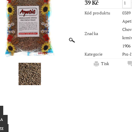
39 Kč
Kód produktu
0389
Apeti
Chovprode
Značka
krmiv Apet
Kategorie
Pro č
Tisk
KA
ZE