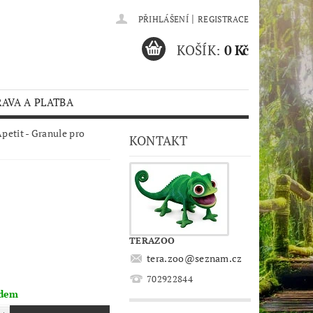
|
PŘIHLÁŠENÍ
REGISTRACE
KOŠÍK:
0 Kč
AVA A PLATBA
petit - Granule pro
KONTAKT
TERAZOO
tera.zoo
@
seznam.cz
702922844
adem