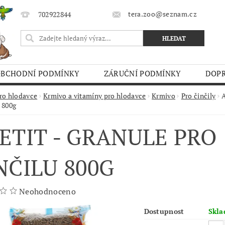
tera.zoo@seznam.cz
702922844
OBCHODNÍ PODMÍNKY
ZÁRUČNÍ PODMÍNKY
DOPR
O TRHY
ro hlodavce
Krmivo a vitamíny pro hlodavce
Krmivo
Pro činčily
A
u 800g
ETIT - GRANULE PRO
NČILU 800G
Neohodnoceno
Dostupnost
Skl