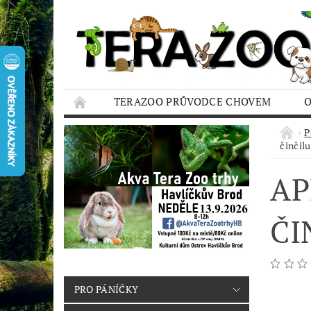
TERAZOO PRŮVODCE CHOVEM
HODNOCENÍ OBCHODU
AQUA TERAZO
P
činčil
AP
ČI
PRO PÁNÍČKY