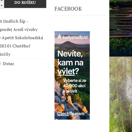
FACEBOOK
t Jindřich Šíp -
j Areál výroby
it Sokolohradská
1906 583 01 Chotěboř
inčily
Dotaz