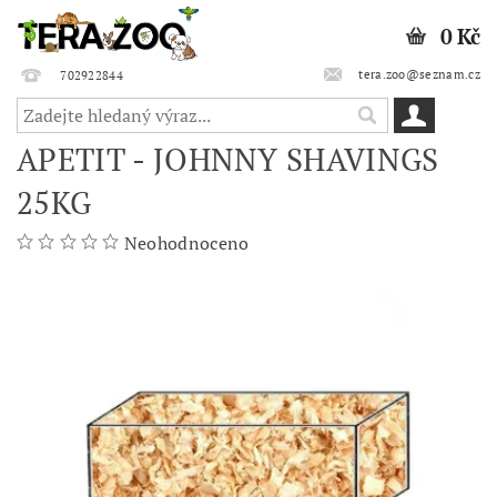
0 Kč
tera.zoo@seznam.cz
702922844
APETIT - JOHNNY SHAVINGS
25KG
Neohodnoceno