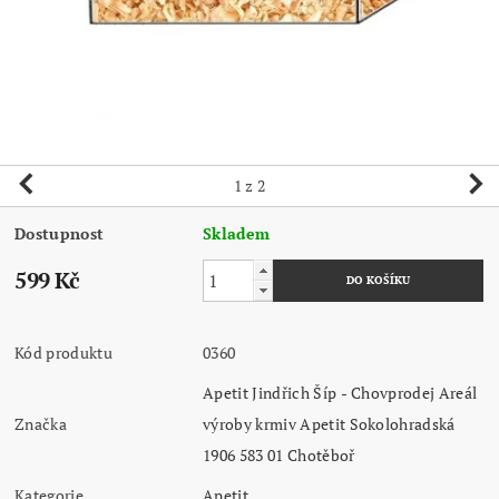
1
z 2
Dostupnost
Skladem
599 Kč
Kód produktu
0360
Apetit Jindřich Šíp - Chovprodej Areál
Značka
výroby krmiv Apetit Sokolohradská
1906 583 01 Chotěboř
Kategorie
Apetit