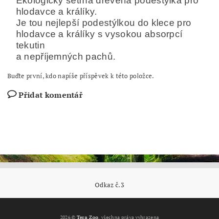
Ekologicky šetrná dřevěná podestýlka pro
hlodavce a králíky.
Je tou nejlepší podestýlkou do klece pro
hlodavce a králíky s vysokou absorpcí
tekutin
a nepříjemných pachů.
Buďte první, kdo napíše příspěvek k této položce.
Přidat komentář
Odkaz č.3
2026 ©
Tera Zoo
, všechna práva vyhrazena