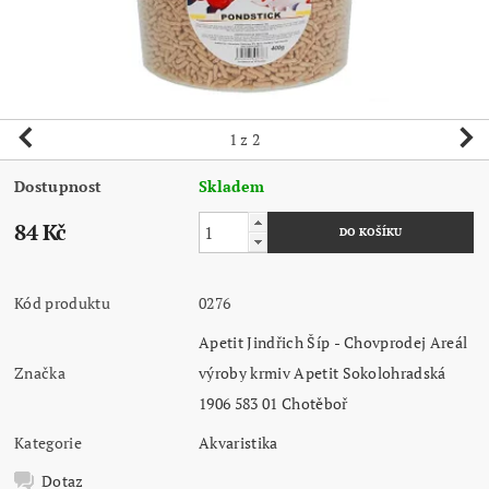
1
z 2
Dostupnost
Skladem
84 Kč
Kód produktu
0276
Apetit Jindřich Šíp - Chovprodej Areál
Značka
výroby krmiv Apetit Sokolohradská
1906 583 01 Chotěboř
Kategorie
Akvaristika
Dotaz