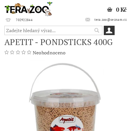
0 Kč
tera.zoo@seznam.cz
702922844
APETIT - PONDSTICKS 400G
Neohodnoceno