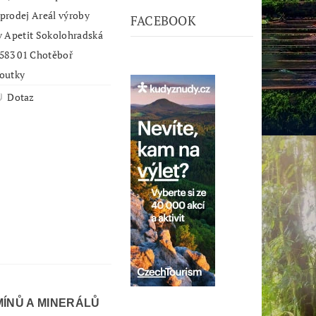
j Areál výroby
FACEBOOK
it Sokolohradská
1906 583 01 Chotěboř
outky
Dotaz
ÍNŮ A MINERÁLŮ