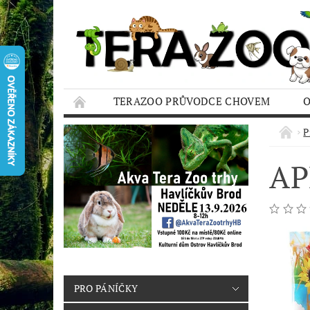
TERAZOO PRŮVODCE CHOVEM
HODNOCENÍ OBCHODU
AQUA TERAZO
P
AP
PRO PÁNÍČKY