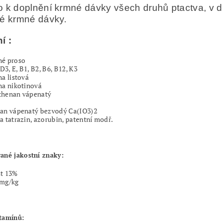
 k doplnění krmné dávky všech druhů ptactva, v 
é krmné dávky.
í :
né proso
 D3, E, B1, B2, B6, B12, K3
na listová
na nikotinová
thenan vápenatý
nan vápenatý bezvodý Ca(IO3)2
a tatrazin, azorubin, patentní modř.
ané jakostní znaky:
st 13%
5mg/kg
tamínů: