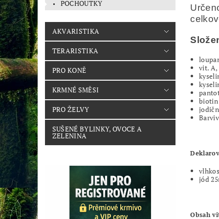
POCHOUTKY
Určeno
celkov
AKVARISTIKA
Složen
TERARISTIKA
loupa
vit. A,
PRO KONĚ
kyseli
kyseli
KRMNÉ SMĚSI
panto
biotin
PRO ŽELVY
jodič
Barviv
SUŠENÉ BYLINKY, OVOCE A
ZELENINA
Deklarov
vlhko
jód 2
Obsah vi