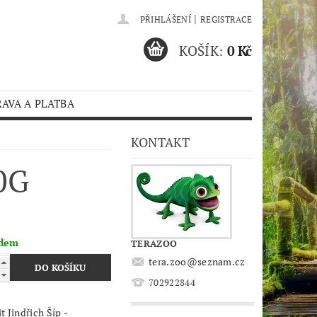
|
PŘIHLÁŠENÍ
REGISTRACE
KOŠÍK:
0 Kč
AVA A PLATBA
KONTAKT
0G
adem
TERAZOO
tera.zoo
@
seznam.cz
702922844
t Jindřich Šíp -