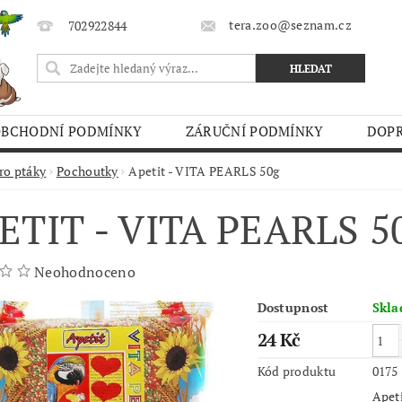
tera.zoo@seznam.cz
702922844
OBCHODNÍ PODMÍNKY
ZÁRUČNÍ PODMÍNKY
DOPR
O TRHY
ro ptáky
Pochoutky
Apetit - VITA PEARLS 50g
ETIT - VITA PEARLS 5
Neohodnoceno
Dostupnost
Skl
24 Kč
Kód produktu
0175
Apeti