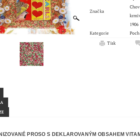
Chovprode
Značka
krmiv Apet
Kategorie
Poch
Tisk
KA
ZE
INIZOVANÉ PROSO S DEKLAROVANÝM OBSAHEM VITAM