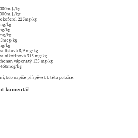
000m.j./kg
000m.j./kg
tokoferol 225mg/kg
 mg/kg
mg/kg
 mg/kg
35mcg/kg
mg/kg
na listová 8,9 mg/kg
na nikotinová 315 mg/kg
thenan vápenatý 135 mg/kg
n 450mcg/kg
ní, kdo napíše příspěvek k této položce.
at komentář