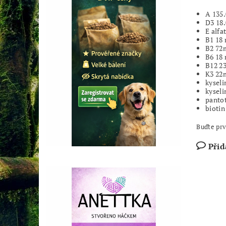
A 135.
D3 18.
E alfa
B1 18
B2 72
B6 18
B12 2
K3 22
kyseli
kyseli
panto
bioti
Buďte prv
Přid