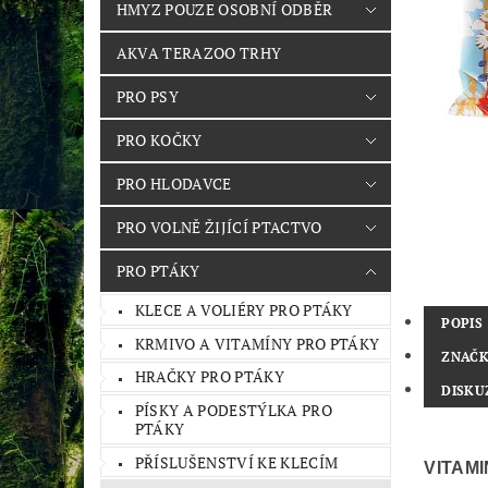
HMYZ POUZE OSOBNÍ ODBĚR
AKVA TERAZOO TRHY
PRO PSY
PRO KOČKY
PRO HLODAVCE
PRO VOLNĚ ŽIJÍCÍ PTACTVO
PRO PTÁKY
KLECE A VOLIÉRY PRO PTÁKY
POPIS
KRMIVO A VITAMÍNY PRO PTÁKY
ZNAČ
HRAČKY PRO PTÁKY
DISKU
PÍSKY A PODESTÝLKA PRO
PTÁKY
PŘÍSLUŠENSTVÍ KE KLECÍM
VITAM