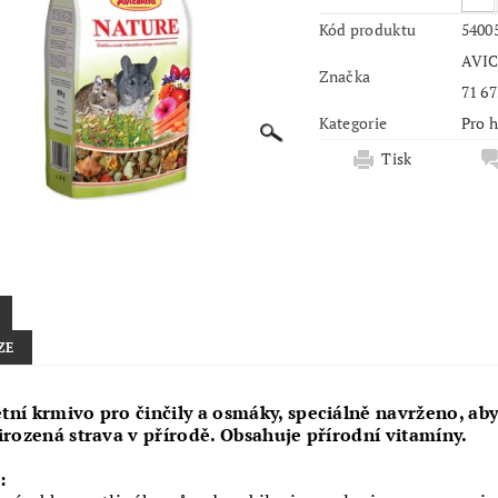
Kód produktu
5400
AVIC
Značka
71 67
Kategorie
Pro 
Tisk
ZE
ní krmivo pro činčily a osmáky, speciálně navrženo, aby
irozená strava v přírodě. Obsahuje přírodní vitamíny.
í: