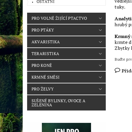
vedlejší
OSTATNÍ
tuky.
Analyt
PRO VOLNĚ ŽIJÍCÍ PTACTVO
hrubý p
PRO PTÁKY
Krmný 
krmte d
AKVARISTIKA
Zbytky 
TERARISTIKA
Buďte prv
PRO KONĚ
Přid
KRMNÉ SMĚSI
PRO ŽELVY
SUŠENÉ BYLINKY, OVOCE A
ZELENINA