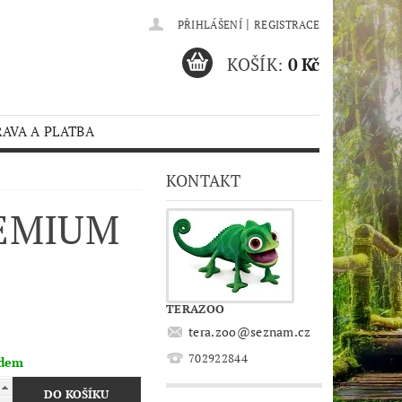
|
PŘIHLÁŠENÍ
REGISTRACE
KOŠÍK:
0 Kč
AVA A PLATBA
KONTAKT
EMIUM
TERAZOO
tera.zoo
@
seznam.cz
702922844
adem