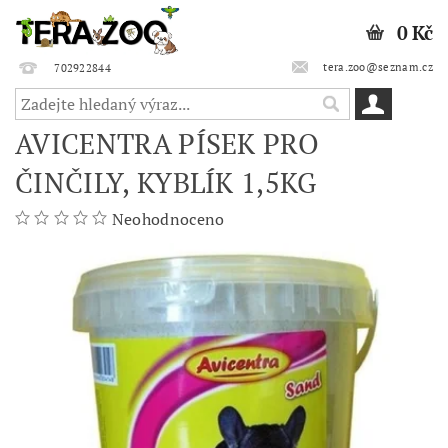
0 Kč
tera.zoo@seznam.cz
702922844
AVICENTRA PÍSEK PRO
ČINČILY, KYBLÍK 1,5KG
Neohodnoceno