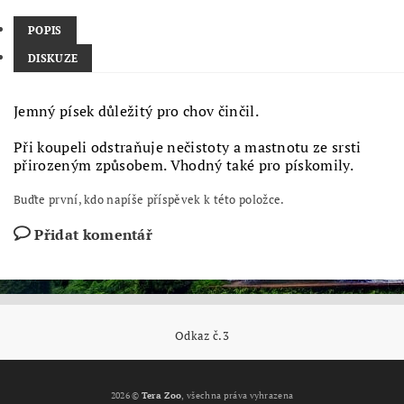
POPIS
DISKUZE
Jemný písek důležitý pro chov činčil.
Při koupeli odstraňuje nečistoty a mastnotu ze srsti
přirozeným způsobem. Vhodný také pro pískomily.
Buďte první, kdo napíše příspěvek k této položce.
Přidat komentář
Odkaz č.3
2026 ©
Tera Zoo
, všechna práva vyhrazena