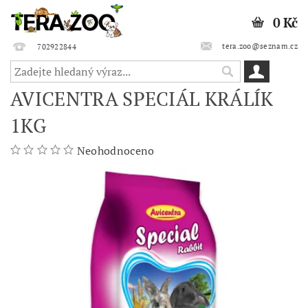
0 Kč
tera.zoo@seznam.cz
702922844
AVICENTRA SPECIÁL KRÁLÍK
1KG
Neohodnoceno