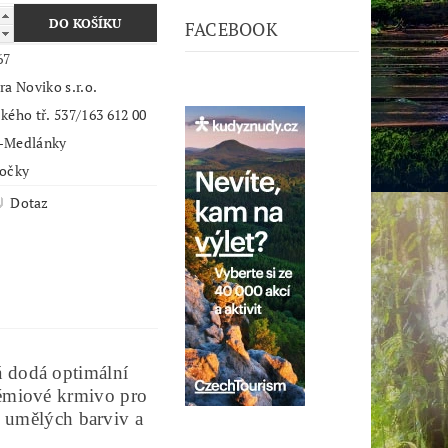
FACEBOOK
67
ra Noviko s.r.o.
kého tř. 537/163 612 00
-Medlánky
kočky
Dotaz
á dodá optimální
prémiové krmivo pro
 umělých barviv a