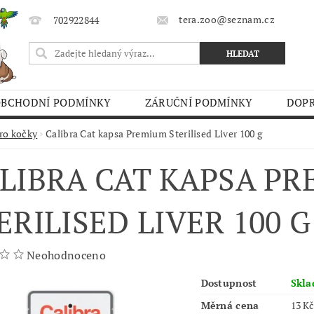
tera.zoo@seznam.cz
702922844
OBCHODNÍ PODMÍNKY
ZÁRUČNÍ PODMÍNKY
DOPR
O TRHY
ro kočky
Calibra Cat kapsa Premium Sterilised Liver 100 g
LIBRA CAT KAPSA P
ERILISED LIVER 100 G
Neohodnoceno
Dostupnost
Skl
Měrná cena
13 Kč