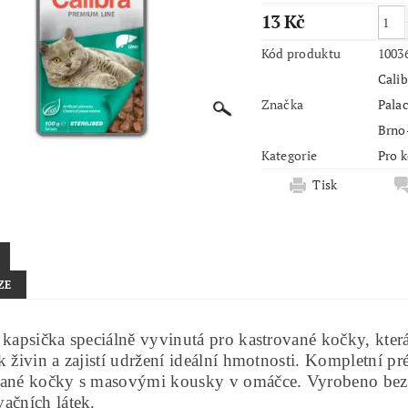
13 Kč
Kód produktu
1003
Calib
Značka
Palac
Brno
Kategorie
Pro 
Tisk
ZE
 kapsička speciálně vyvinutá pro kastrované kočky, kter
k živin a zajistí udržení ideální hmotnosti. Kompletní 
vané kočky s masovými kousky v omáčce. Vyrobeno bez
vačních látek.