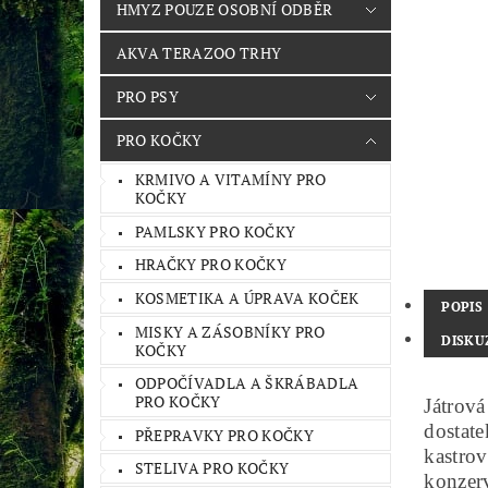
HMYZ POUZE OSOBNÍ ODBĚR
AKVA TERAZOO TRHY
PRO PSY
PRO KOČKY
KRMIVO A VITAMÍNY PRO
KOČKY
PAMLSKY PRO KOČKY
HRAČKY PRO KOČKY
KOSMETIKA A ÚPRAVA KOČEK
POPIS
MISKY A ZÁSOBNÍKY PRO
DISKU
KOČKY
ODPOČÍVADLA A ŠKRÁBADLA
PRO KOČKY
Játrová
dostate
PŘEPRAVKY PRO KOČKY
kastro
STELIVA PRO KOČKY
konzer