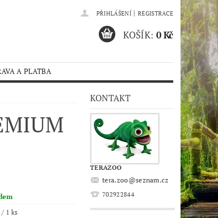
|
PŘIHLÁŠENÍ
REGISTRACE
KOŠÍK:
0 Kč
AVA A PLATBA
KONTAKT
REMIUM
TERAZOO
tera.zoo
@
seznam.cz
702922844
adem
 / 1 ks