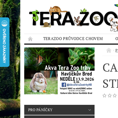
TERAZOO PRŮVODCE CHOVEM
HODNOCENÍ OBCHODU
AQUA TERAZO
P
CA
ST
PRO PÁNÍČKY