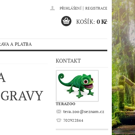
|
PŘIHLÁŠENÍ
REGISTRACE
KOŠÍK:
0 Kč
AVA A PLATBA
KONTAKT
A
 GRAVY
TERAZOO
tera.zoo
@
seznam.cz
702922844