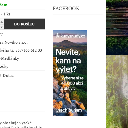
adem
FACEBOOK
 / 1 ks
77
ra Noviko s.r.o.
kého tř. 537/163 612 00
-Medlánky
kočky
Dotaz
ky obsahuje vysoké
 skvělá stravitelnost je