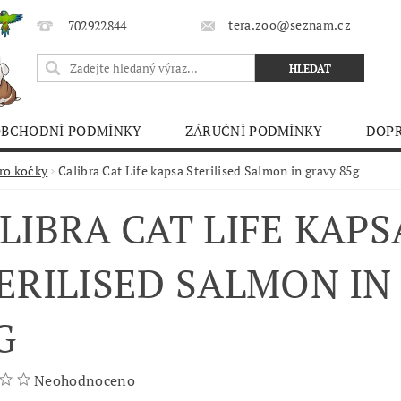
tera.zoo@seznam.cz
702922844
OBCHODNÍ PODMÍNKY
ZÁRUČNÍ PODMÍNKY
DOPR
O TRHY
ro kočky
Calibra Cat Life kapsa Sterilised Salmon in gravy 85g
LIBRA CAT LIFE KAPS
ERILISED SALMON IN
G
Neohodnoceno