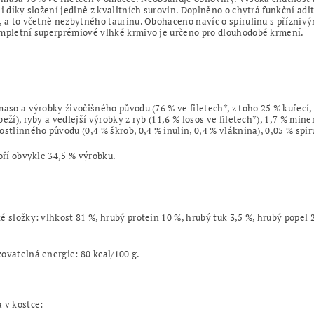
 i díky složení jedině z kvalitních surovin. Doplněno o chytrá funkční adi
, a to včetně nezbytného taurinu. Obohaceno navíc o spirulinu s přízni
mpletní superprémiové vlhké krmivo je určeno pro dlouhodobé krmení.
maso a výrobky živočišného původu (76 % ve filetech*, z toho 25 % kuřecí, 
beží), ryby a vedlejší výrobky z ryb (11,6 % losos ve filetech*), 1,7 % miner
ostlinného původu (0,4 % škrob, 0,4 % inulin, 0,4 % vláknina), 0,05 % spir
voří obvykle 34,5 % výrobku.
é složky: vlhkost 81 %, hrubý protein 10 %, hrubý tuk 3,5 %, hrubý popel 
ovatelná energie: 80 kcal/100 g.
 v kostce: