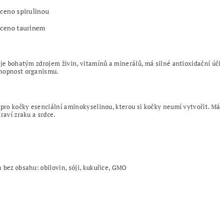
ceno spirulinou
ceno taurinem
 je bohatým zdrojem živin, vitamínů a minerálů, má silné antioxidační úč
hopnost organismu.
 pro kočky esenciální aminokyselinou, kterou si kočky neumí vytvořit. M
draví zraku a srdce.
 bez obsahu: obilovin, sóji, kukuřice, GMO