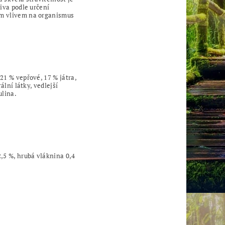
tiva podle určení
vým vlivem na organismus
21 % vepřové, 17 % játra,
ální látky, vedlejší
ulina.
2,5 %, hrubá vláknina 0,4