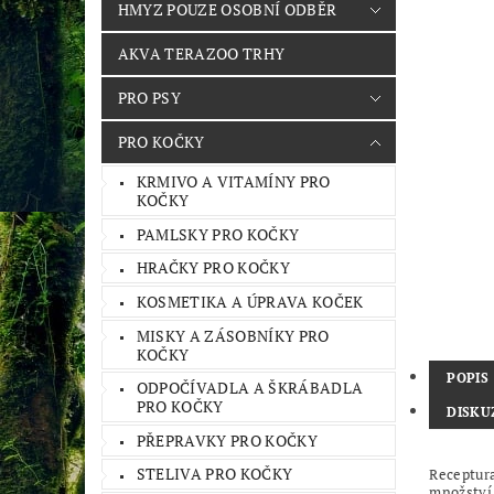
HMYZ POUZE OSOBNÍ ODBĚR
AKVA TERAZOO TRHY
PRO PSY
PRO KOČKY
KRMIVO A VITAMÍNY PRO
KOČKY
PAMLSKY PRO KOČKY
HRAČKY PRO KOČKY
KOSMETIKA A ÚPRAVA KOČEK
MISKY A ZÁSOBNÍKY PRO
KOČKY
POPIS
ODPOČÍVADLA A ŠKRÁBADLA
PRO KOČKY
DISKU
PŘEPRAVKY PRO KOČKY
STELIVA PRO KOČKY
Receptura
množství 