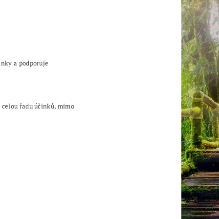
inky a podporuje
á celou řadu účinků, mimo