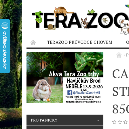
TERAZOO PRŮVODCE CHOVEM
HODNOCENÍ OBCHODU
AQUA TERAZO
P
CA
ST
85
PRO PÁNÍČKY