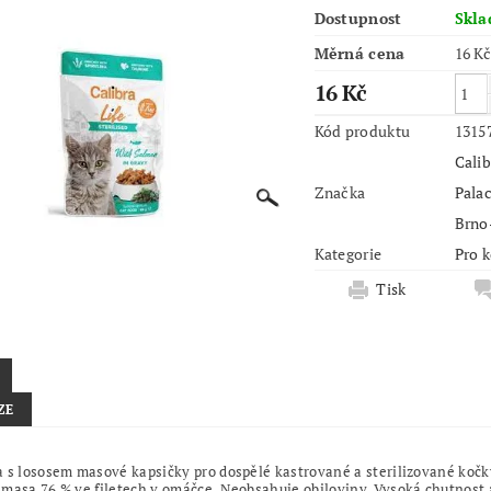
Dostupnost
Skl
Měrná cena
16 Kč
16 Kč
Kód produktu
1315
Calib
Značka
Palac
Brno
Kategorie
Pro 
Tisk
ZE
 s lososem masové kapsičky pro dospělé kastrované a sterilizované koč
masa 76 % ve filetech v omáčce. Neobsahuje obiloviny. Vysoká chutnost a