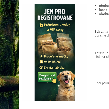
oboha
losos
oboha
Spirulina
obranysc
Taurin je
jiné na z
Receptura