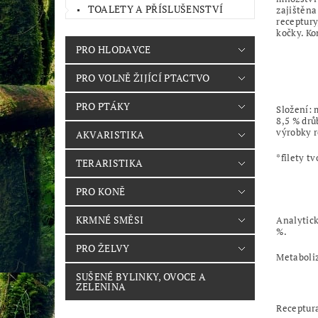
TOALETY A PŘÍSLUŠENSTVÍ
zajištěna
receptury
kočky. Ko
PRO HLODAVCE
PRO VOLNĚ ŽIJÍCÍ PTACTVO
PRO PTÁKY
Složení:
8,5 % drů
výrobky r
AKVARISTIKA
*
f
ilety t
TERARISTIKA
PRO KONĚ
KRMNÉ SMĚSI
Analytick
%.
PRO ŽELVY
Metaboliz
SUŠENÉ BYLINKY, OVOCE A
ZELENINA
Receptura