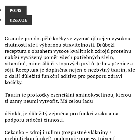
POPIS
DISKUZE
Granule pro dospělé kočky se vyznačují nejen vysokou
chutností ale i výbornou stravitelností. Drůbeží
receptura s obsahem vysoce kvalitních zdrojů proteinu
nabízí vyvážený poměr všech potřebných živin,
vitamínů, minerálů či stopových prvků. Je bez pšenice a
sóji. Receptura je doplněna nejen o nezbytný taurin, ale
o další důležitá funkční aditiva pro podporu zdraví
kočičky.
Taurin je pro kočky esenciální aminokyselinou, kterou
si samy neumí vytvořit. Má celou řadu
účinků, je důležitý zejména pro funkci zraku a na
podporu srdeční činnosti.
Čekanka – zdroj inulinu (rozpustné vlákniny s
prebiotickou funkcí), podporuje procesy trávení.