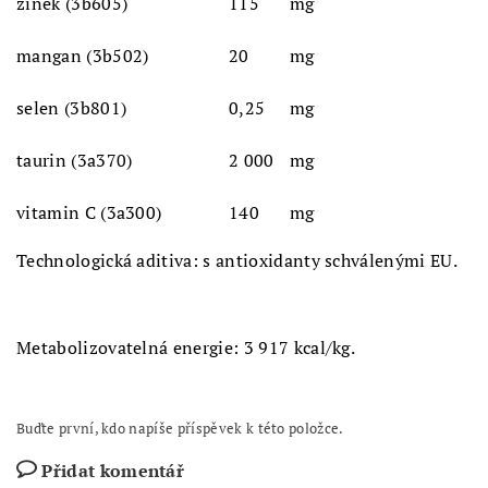
zinek (3b605)
115
mg
mangan (3b502)
20
mg
selen (3b801)
0,25
mg
taurin (3a370)
2 000
mg
vitamin C (3a300)
140
mg
Technologická aditiva: s antioxidanty schválenými EU.
Metabolizovatelná energie: 3 917 kcal/kg.
Buďte první, kdo napíše příspěvek k této položce.
Přidat komentář