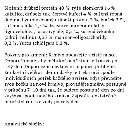
Složení: drůbeží protein 40 %, rýže zlomková 16 %,
kukuřice, drůbeží tuk, čerstvé kuřecí 4 %, sušená řepná
dužina, hydrolyzovaný drůbeží protein 2 %, hrášek 2 %,
sušená jablka 1,5 %, kvasnice, minerální látky,
lignocelulóza, lososový olej 0,5 %, sušená čekanka
(zdroj inulinu) 0,35 %, mannan-oligosacharidy
0,2 %, Yucca schidigera 0,2 %.
Pokyny pro krmení:
Krmivo podávejte v čisté misce.
Doporučujeme, aby měla kočka přístup ke krmivu po
celý den. Doporučené dávkování je pouze přibližné.
Konkrétní velikost denní dávky je třeba určit podle
individuálních potřeb každého zvířete.
Když převádíte
svou kočku na nové krmivo, provádějte změnu postupně
v průběhu 7–10 dní tak, že budete postupně den po dni
zvyšovat podíl nového krmiva.
Zajistěte dostatečné
množství čerstvé vody po celý den.
Analytické složky: