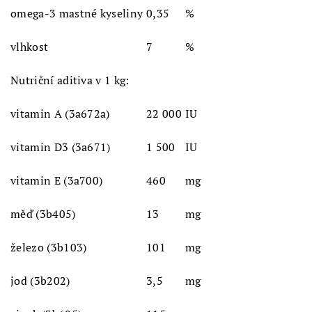
omega-3 mastné kyseliny
0,35
%
vlhkost
7
%
Nutriční aditiva v 1 kg:
vitamin A (3a672a)
22 000
IU
vitamin D3 (3a671)
1 500
IU
vitamin E (3a700)
460
mg
měď (3b405)
13
mg
železo (3b103)
101
mg
jod (3b202)
3,5
mg