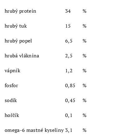
hrubý protein
34
%
hrubý tuk
15
%
hrubý popel
6,5
%
hrubá vláknina
2,5
%
vápník
1,2
%
fosfor
0,85
%
sodík
0,45
%
hořčík
0,1
%
omega-6 mastné kyseliny
3,1
%