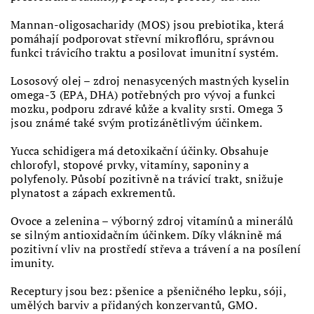
Mannan-oligosacharidy (MOS) jsou prebiotika, která
pomáhají podporovat střevní mikroflóru, správnou
funkci trávicího traktu a posilovat imunitní systém.
Lososový olej – zdroj nenasycených mastných kyselin
omega-3 (EPA, DHA) potřebných pro vývoj a funkci
mozku, podporu zdravé kůže a kvality srsti. Omega 3
jsou známé také svým protizánětlivým účinkem.
Yucca schidigera má detoxikační účinky. Obsahuje
chlorofyl, stopové prvky, vitamíny, saponiny a
polyfenoly. Působí pozitivně na trávicí trakt, snižuje
plynatost a zápach exkrementů.
Ovoce a zelenina – výborný zdroj vitamínů a minerálů
se silným antioxidačním účinkem. Díky vláknině má
pozitivní vliv na prostředí střeva a trávení a na posílení
imunity.
Receptury jsou bez: pšenice a pšeničného lepku, sóji,
umělých barviv a přidaných konzervantů, GMO.