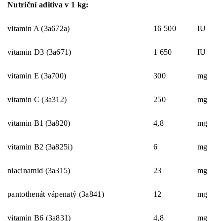
Nutriční aditiva v 1 kg:
vitamin A (3a672a)
16 500
IU
vitamin D3 (3a671)
1 650
IU
vitamin E (3a700)
300
mg
vitamin C (3a312)
250
mg
vitamin B1
(3a820)
4,8
mg
vitamin B2
(3a825i)
6
mg
niacinamid (3a315)
23
mg
pantothenát vápenatý (3a841)
12
mg
vitamin B6 (3a831)
4,8
mg