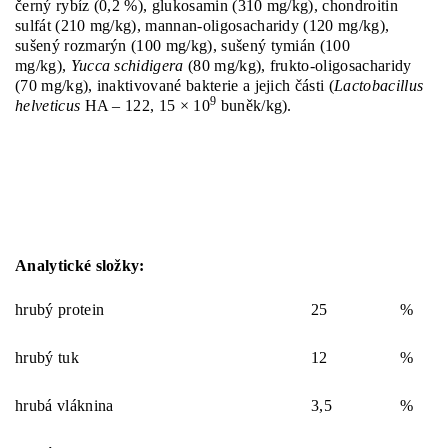
černý rybíz (0,2 %), glukosamin (310 mg/kg), chondroitin
sulfát (210 mg/kg), mannan-oligosacharidy (120 mg/kg),
sušený rozmarýn (100 mg/kg), sušený tymián (100
mg/kg),
Yucca schidigera
(80 mg/kg), frukto-oligosacharidy
(70 mg/kg), inaktivované bakterie a jejich části (
Lactobacillus
9
helveticus
HA – 122, 15 × 10
buněk/kg).
Analytické složky:
hrubý protein
25
%
hrubý tuk
12
%
hrubá vláknina
3,5
%