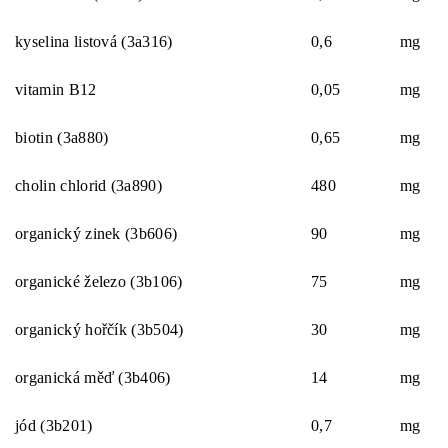
kyselina listová (3a316)
0,6
mg
vitamin B12
0,05
mg
biotin (3a880)
0,65
mg
cholin chlorid (3a890)
480
mg
organický zinek (3b606)
90
mg
organické železo (3b106)
75
mg
organický hořčík (3b504)
30
mg
organická měď (3b406)
14
mg
jód (3b201)
0,7
mg