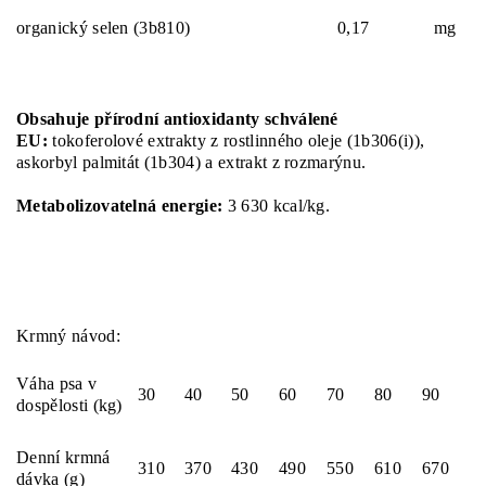
organický selen (3b810)
0,17
mg
Obsahuje přírodní antioxidanty schválené
EU:
tokoferolové extrakty z rostlinného oleje (1b306(i)),
askorbyl palmitát (1b304) a extrakt z rozmarýnu.
Metabolizovatelná energie:
3 630 kcal/kg.
Krmný návod:
Váha psa v
30
40
50
60
70
80
90
dospělosti (kg)
Denní krmná
310
370
430
490
550
610
670
dávka (g)