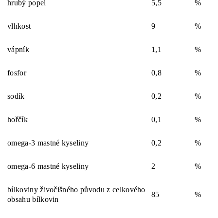
hrubý popel
5,5
%
vlhkost
9
%
vápník
1,1
%
fosfor
0,8
%
sodík
0,2
%
hořčík
0,1
%
omega-3 mastné kyseliny
0,2
%
omega-6 mastné kyseliny
2
%
bílkoviny živočišného původu z celkového
85
%
obsahu bílkovin