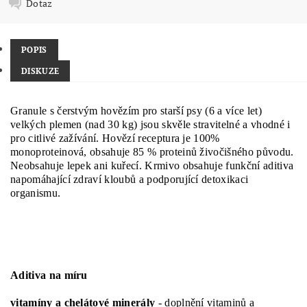
Dotaz
POPIS
DISKUZE
Granule s čerstvým hovězím pro starší psy (6 a více let)
velkých plemen (nad 30 kg) jsou skvěle stravitelné a vhodné i
pro citlivé zažívání. Hovězí receptura je 100%
monoproteinová, obsahuje 85 % proteinů živočišného původu.
Neobsahuje lepek ani kuřecí. Krmivo obsahuje funkční aditiva
napomáhající zdraví kloubů a podporující detoxikaci
organismu.
Aditiva na míru
vitamíny a chelátové minerály
- doplnění vitaminů a