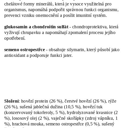
chelátové formy minerálů, která je vysoce využitelná pro
organismus, napomáhá podpořit správnou funkci organismu,
prevenci vzniku onemocnění a posílit imunitní systém.
glukosamin a chondroitin sulfát
- chondroprotektiva, která
vyživují chrupavku a napomáhají zpomalení procesu jejího
opotřebení.
semeno ostropestřce
- obsahuje silymarin, který působí jako
antioxidant a podporuje funkci jater.
Složení
: hovězí protein (26 %), čerstvé hovězí (26 %), rýže
(26 %), sušená jablečná dužina (10,5 %), hovězí tuk
(konzervovaný tokoferoly, 5 %), hydrolyzované kvasnice (2
%), lososový olej (2 %), vaječné skořápky (zdroj vápníku, 1
%), hrachová mouka, semeno ostropestřce (0,5 %), sušený