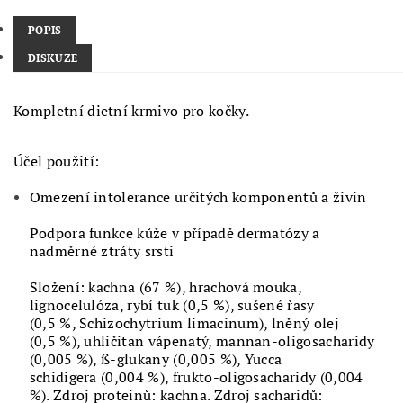
POPIS
DISKUZE
Kompletní dietní krmivo pro kočky.
Účel použití:
Omezení intolerance určitých komponentů a živin
Podpora funkce kůže v případě dermatózy a
nadměrné ztráty srsti
Složení: kachna (67 %), hrachová mouka,
lignocelulóza, rybí tuk (0,5 %), sušené řasy
(0,5 %, Schizochytrium limacinum), lněný olej
(0,5 %), uhličitan vápenatý, mannan-oligosacharidy
(0,005 %), ß-glukany (0,005 %), Yucca
schidigera (0,004 %), frukto-oligosacharidy (0,004
%). Zdroj proteinů: kachna. Zdroj sacharidů: