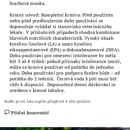
hrachová mouka.
Krmný návod: Kompletní krmivo. Před použitím
nebo před prodloužením doby používání se
doporučuje vyžádat si stanovisko veterinárního
lékaře. V příslušných případech vhodná kombinace
hlavních nutričních charakteristik. Vysoký obsah
kyseliny linolové (LA) a sumy kyseliny
eikosapentaenové (EPA) a dokosahexaenové (DHA).
Doba používání pro omezení intolerance by měla
být 3 až 8 týdnů: pokud příznaky intolerance zmizí,
může se krmivo používat od počátku do jednoho
roku. Doba používání pro podporu funkce kůže – od
počátku do 2 měsíců. Čerstvá voda k pití musí být
vždy k dispozici. Doporučené denní dávkování je
uvedeno v krmné tabulce.
Buďte první, kdo napíše příspěvek k této položce.
Přidat komentář