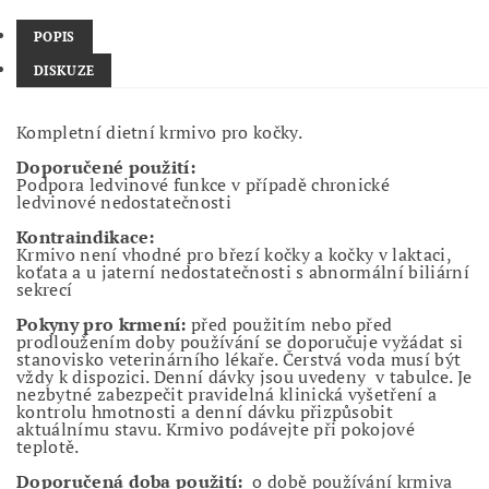
POPIS
DISKUZE
Kompletní dietní krmivo pro kočky.
Doporučené použití:
Podpora ledvinové funkce v případě chronické
ledvinové nedostatečnosti
Kontraindikace:
Krmivo není vhodné pro březí kočky a kočky v laktaci,
koťata a u jaterní nedostatečnosti s abnormální biliární
sekrecí
Pokyny pro krmení:
před použitím nebo před
prodloužením doby používání se doporučuje vyžádat si
stanovisko veterinárního lékaře. Čerstvá voda musí být
vždy k dispozici. Denní dávky jsou uvedeny v tabulce. Je
nezbytné zabezpečit pravidelná klinická vyšetření a
kontrolu hmotnosti a denní dávku přizpůsobit
aktuálnímu stavu. Krmivo podávejte při pokojové
teplotě.
Doporučená doba použití:
o době používání krmiva