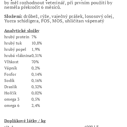
by měl rozhodnout veterinář, při prvním použití by
neměla překročit 6 měsíců.
Složení:
drůbež, rýže, vaječný prášek, lososový olej,
Yucca schidigera, FOS, MOS, uhličitan vápenatý
Analytické složky
hrubý protein
7%
hrubý tuk
10,8%
hrubý popel
1,9%
hrubá vláknina
0,31%
Vlhkost
70%
Vápník
0,2%
Fosfor
0,14%
Sodík
0,16%
Draslík
0,32%
Hořčík
0,02%
omega 3
0,5%
omega 6
2,4%
Doplňkové látky / kg
vit. A
6000 I.E.