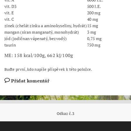
vit. D3
500 I.E.
vit. E
200 mg
vit. C
40 mg
zinek (chelát zinku a aminokyseliny, hydrát)
15 mg
mangan (síran manganatý, monohydrát)
3 mg
jód (jodičnan vápenatý, bezvodý)
0,75 mg
taurin
750 mg
ME: 158 kcal/100g, 662 kJ/100g
Buďte první, kdo napíše příspěvek k této položce.
Přidat komentář
Odkaz č.3