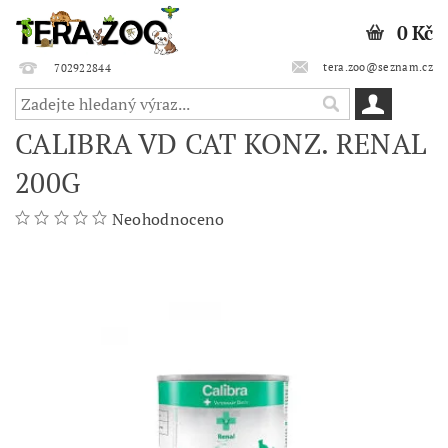
0 Kč
tera.zoo@seznam.cz
702922844
CALIBRA VD CAT KONZ. RENAL
200G
Neohodnoceno