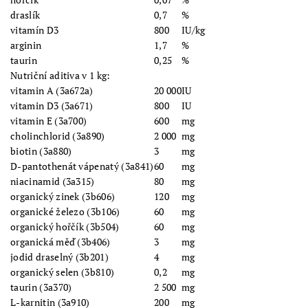
draslík
0,7
%
vitamín D3
800
IU/kg
arginin
1,7
%
taurin
0,25
%
Nutriční aditiva v 1 kg:
vitamin A (3a672a)
20 000
IU
vitamin D3 (3a671)
800
IU
vitamin E (3a700)
600
mg
cholinchlorid (3a890)
2 000
mg
biotin (3a880)
3
mg
D-pantothenát vápenatý (3a841)
60
mg
niacinamid (3a315)
80
mg
organický zinek (3b606)
120
mg
organické železo (3b106)
60
mg
organický hořčík (3b504)
60
mg
organická měď (3b406)
3
mg
jodid draselný (3b201)
4
mg
organický selen (3b810)
0,2
mg
taurin (3a370)
2 500
mg
L-karnitin (3a910)
200
mg