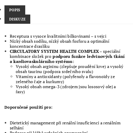
POPIS
DISKUZE
Receptura s vysoce kvalitními bílkovinami – s vejci
Nízký obsah sodíku, nízký obsah fosforu a optimální
koncentrace draslíku
CIRCULATORY SYSTEM HEALTH COMPLEX
– speciální
kombinace složek pro
podporu funkce ledvinových tkání
a kardiovaskulárního systému
:
Vysoký obsah argininu (zlepšuje proudění krve) a vysoký
obsah taurinu (podpora srdečního svalu)
Vitamíny a antioxidanty (polyfenoly a flavonoidy ze
zeleného čaje a kurkumy)
Vysoký obsah omega-3 (zdrojem jsou lososový olej a
řasy)
Doporučené použití pro:
Dietetický management při renální insuficienci a renálním
selhání
Podpora při léčbě srdečních onemocnění