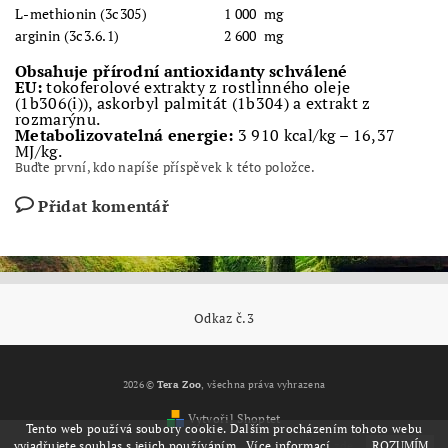
L-methionin (3c305)
1 000
mg
arginin (3c3.6.1)
2 600
mg
Obsahuje přírodní antioxidanty schválené
EU:
tokoferolové extrakty z rostlinného oleje
(1b306(i)), askorbyl palmitát (1b304) a extrakt z
rozmarýnu.
Metabolizovatelná energie:
3 910 kcal/kg – 16,37
MJ/kg.
Buďte první, kdo napíše příspěvek k této položce.
Přidat komentář
Odkaz č.3
2026 ©
Tera Zoo
, všechna práva vyhrazena
Vytvořil Shoptet
Tento web používá soubory cookie. Dalším procházením tohoto webu
vyjadřujete souhlas s jejich používáním.. Více informací
zde
.
ROZUMÍM