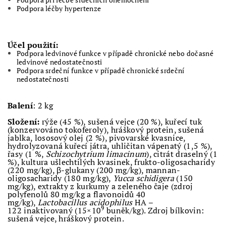
Podpora léčby hypertenze
Účel použití:
Podpora ledvinové funkce v případě chronické nebo dočasné
ledvinové nedostatečnosti
Podpora srdeční funkce v případě chronické srdeční
nedostatečnosti
Balení
: 2 kg
Složení:
rýže (45 %), sušená vejce (20 %), kuřecí tuk
(konzervováno tokoferoly), hráškový protein, sušená
jablka, lososový olej (2 %), pivovarské kvasnice,
hydrolyzovaná kuřecí játra, uhličitan vápenatý (1,5 %),
řasy (1 %,
Schizochytrium limacinum
), citrát draselný (1
%), kultura ušlechtilých kvasinek, frukto-oligosacharidy
(220 mg/kg), β-glukany (200 mg/kg), mannan-
oligosacharidy (180 mg/kg),
Yucca schidigera
(150
mg/kg), extrakty z kurkumy a zeleného čaje (zdroj
polyfenolů 80 mg/kg a flavonoidů 40
mg/kg),
Lactobacillus acidophilus
HA –
9
122 inaktivovaný (15×10
buněk/kg). Zdroj bílkovin:
sušená vejce, hráškový protein.