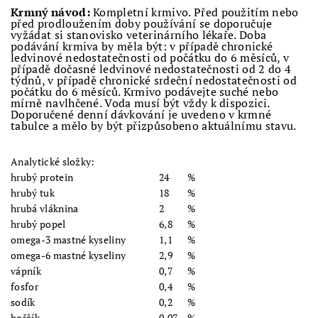
Krmný návod:
Kompletní krmivo. Před použitím nebo
před prodloužením doby používání se doporučuje
vyžádat si stanovisko veterinárního lékaře. Doba
podávání krmiva by měla být: v případě chronické
ledvinové nedostatečnosti od počátku do 6 měsíců, v
případě dočasné ledvinové nedostatečnosti od 2 do 4
týdnů, v případě chronické srdeční nedostatečnosti od
počátku do 6 měsíců. Krmivo podávejte suché nebo
mírně navlhčené. Voda musí být vždy k dispozici.
Doporučené denní dávkování je uvedeno v krmné
tabulce a mělo by být přizpůsobeno aktuálnímu stavu.
Analytické složky:
hrubý protein
24
%
hrubý tuk
18
%
hrubá vláknina
2
%
hrubý popel
6,8
%
omega-3 mastné kyseliny
1,1
%
omega-6 mastné kyseliny
2,9
%
vápník
0,7
%
fosfor
0,4
%
sodík
0,2
%
hořčík
0,07
%