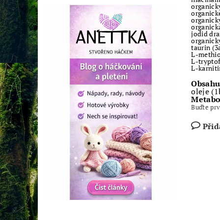
organick
organick
organick
organick
jodid dra
organick
taurin (3
L-methio
L-tryptof
L-karniti
Obsahuj
oleje (
Metabo
Buďte prv
Přid