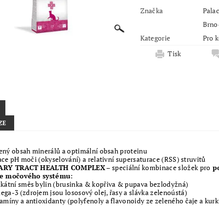
Značka
Palac
Brno
Kategorie
Pro 
Tisk
ZE
ený obsah minerálů a optimální obsah proteinu
ce pH moči (okyselování) a relativní supersaturace (RSS) struvitů
ARY TRACT HEALTH COMPLEX
– speciální kombinace složek pro
po
e močového systému
:
kátní směs bylin (brusinka & kopřiva & pupava bezlodyžná)
ga-3 (zdrojem jsou lososový olej, řasy a slávka zelenoústá)
amíny a antioxidanty (polyfenoly a flavonoidy ze zeleného čaje a kur