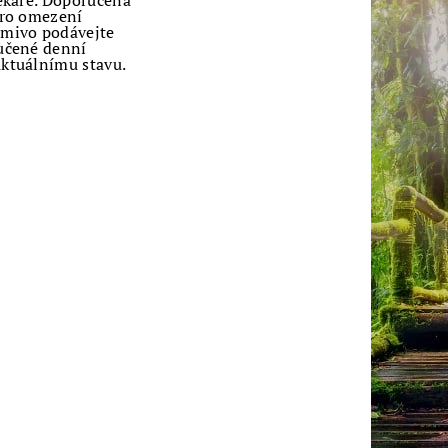
lékaře. Doporučená
pro omezení
rmivo podávejte
ručené denní
aktuálnímu stavu.