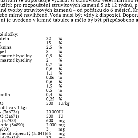
užívání se doporučuje vyžádat si stanovisko veterinárního 
užití: pro rozpouštění struvitových kamenů 5 až 12 týdnů, 
né tvorby struvitových kamenů – od počátku do 6 měsíců. K
ebo mírně navlhčené. Voda musí být vždy k dispozici. Dopo
ní je uvedeno v krmné tabulce a mělo by být přizpůsobeno 
ké složky:
otein
32
%
k
15
%
áknina
2,5
%
pel
8
%
mastné kyseliny
0,5
%
mastné kyseliny
2
%
0,7
%
0,6
%
1,1
%
0,06
%
0,6
%
1,5
%
0,5
%
rolin
0,4
%
0,25
%
D3
500
IU/kg
aditiva v 1 kg:
A (3a672a)
20 000
IU
D3 (3a671)
500
IU
E (3a700)
600
mg
lorid (3a890)
2 000
mg
a880)
3
mg
henát vápenatý (3a841)
65
mg
id (3a315)
80
mg