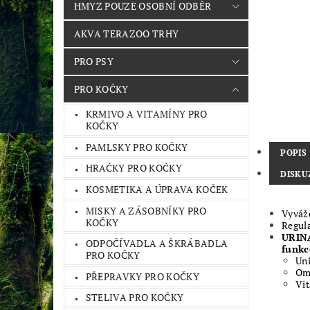
HMYZ POUZE OSOBNÍ ODBĚR
AKVA TERAZOO TRHY
PRO PSY
PRO KOČKY
KRMIVO A VITAMÍNY PRO
KOČKY
PAMLSKY PRO KOČKY
POPIS
HRAČKY PRO KOČKY
DISKU
KOSMETIKA A ÚPRAVA KOČEK
MISKY A ZÁSOBNÍKY PRO
Vyváž
KOČKY
Regula
URIN
ODPOČÍVADLA A ŠKRÁBADLA
funkc
PRO KOČKY
Uni
Ome
PŘEPRAVKY PRO KOČKY
Vit
STELIVA PRO KOČKY