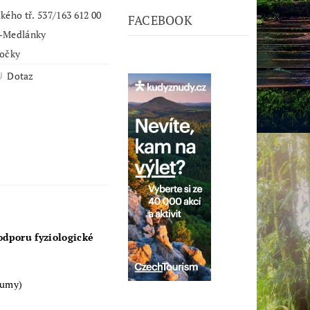
kého tř. 537/163 612 00
FACEBOOK
-Medlánky
kočky
Dotaz
dporu fyziologické
kumy)