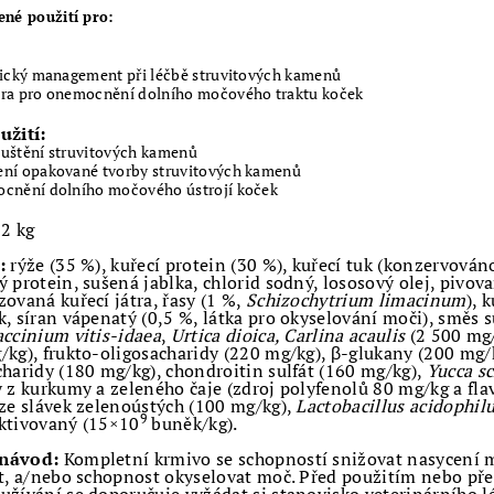
né použití pro:
tický management při léčbě struvitových kamenů
ra pro onemocnění dolního močového traktu koček
užití:
uštění struvitových kamenů
ní opakované tvorby struvitových kamenů
cnění dolního močového ústrojí koček
 2 kg
:
rýže (35 %), kuřecí protein (30 %), kuřecí tuk (konzervováno
ý protein, sušená jablka, chlorid sodný, lososový olej, pivova
zovaná kuřecí játra, řasy (1 %,
Schizochytrium limacinum
), 
k, síran vápenatý (0,5 %, látka pro okyselování moči), směs 
ccinium vitis-idaea
,
Urtica dioica, Carlina acaulis
(2 500 mg
/kg), frukto-oligosacharidy (220 mg/kg), β-glukany (200 mg
charidy (180 mg/kg), chondroitin sulfát (160 mg/kg),
Yucca s
y z kurkumy a zeleného čaje (zdroj polyfenolů 80 mg/kg a fl
 ze slávek zelenoústých (100 mg/kg),
Lactobacillus acidophil
9
ktivovaný (15×10
buněk/kg).
návod:
Kompletní krmivo se schopností snižovat nasycení m
it, a/nebo schopnost okyselovat moč. Před použitím nebo p