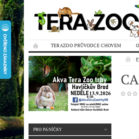
TERAZOO PRŮVODCE CHOVEM
HODNOCENÍ OBCHODU
AQUA TERAZO
P
CA
PRO PÁNÍČKY