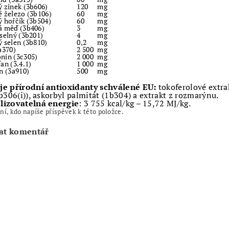
ý zinek (3b606)
120
mg
é železo (3b106)
60
mg
ý hořčík (3b504)
60
mg
á měď (3b406)
3
mg
selný (3b201)
4
mg
ý selen (3b810)
0,2
mg
a370)
2 500
mg
nin (3c305)
2 000
mg
an (3.4.1)
1 000
mg
n (3a910)
500
mg
e přírodní antioxidanty schválené EU:
tokoferolové extra
1b306(i)), askorbyl palmitát (1b304) a extrakt z rozmarýnu.
lizovatelná energie
: 3 755 kcal/kg – 15,72 MJ/kg.
ní, kdo napíše příspěvek k této položce.
at komentář