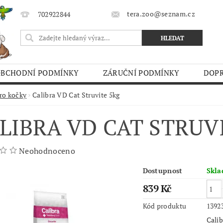
tera.zoo@seznam.cz
702922844
OBCHODNÍ PODMÍNKY
ZÁRUČNÍ PODMÍNKY
DOPR
O TRHY
ro kočky
Calibra VD Cat Struvite 5kg
LIBRA VD CAT STRUV
Neohodnoceno
Dostupnost
Skl
839 Kč
Kód produktu
1392
Calib