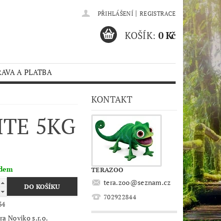
|
PŘIHLÁŠENÍ
REGISTRACE
KOŠÍK:
0 Kč
AVA A PLATBA
KONTAKT
ITE 5KG
adem
TERAZOO
tera.zoo
@
seznam.cz
702922844
34
ra Noviko s.r.o.