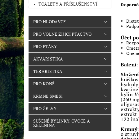
TOALETY A PŘÍSLUŠENSTVÍ
Doporuče
Diete
PRO HLODAVCE
Podpo
PRO VOLNĚ ŽIJÍCÍ PTACTVO
Účel po
Rozpo
PRO PTÁKY
Omeze
Onemo
AKVARISTIKA
Balení
:
TERARISTIKA
Složení
hráškov
PRO KONĚ
hydroly
kvasine
bylin
Va
KRMNÉ SMĚSI
(260 mg
oligosa
PRO ŽELVY
extrakt
extrakt
122 ina
SUŠENÉ BYLINKY, OVOCE A
ZELENINA
Krmný 
o struv