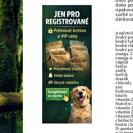
doby po
doba po
opakova
suché n
dávková
Analytic
hrubý pr
hrubý tu
hrubá vl
hrubý po
omega-3 
omega-6 
vápník
fosfor
sodík
hořčík
draslík
chloridy
síra
hydroxyp
taurin
vitamín 
Nutriční 
vitamin 
vitamin 
vitamin 
cholinch
biotin (3
D-pantot
niacinam