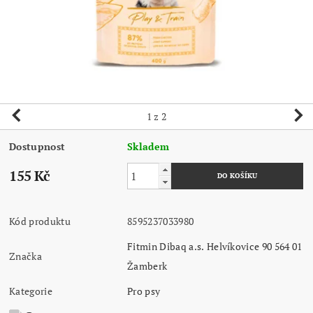
1
z 2
Dostupnost
Skladem
155 Kč
Kód produktu
8595237033980
Fitmin Dibaq a.s. Helvíkovice 90 564 01
Značka
Žamberk
Kategorie
Pro psy