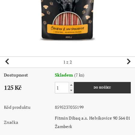
1
z 2
Dostupnost
Skladem
(7 ks)
125 Kč
Kód produktu
8595237035199
Fitmin Dibaq a.s. Helvíkovice 90 564 01
Značka
Žamberk