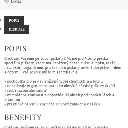
Dotaz
POPIS
DISKUZE
POPIS
Chutnají Vašemu pejskovi piškoty? Máme pro Všeho pejska
speciální piškoty, které mají snížený obsah cukru a lepku, takže
nezatěžují organismus psa tak jako piškoty určené dospělým lidem
a dětem. I váš pejsek může mlsat zdravěji.
• pochoutka pro psy se sníženým obsahem cukru a lepku
• nezatěžuje organizmus psa jako obvyklé dětské piškoty (kvůli
vysokému obsahu cukru)
• mimořádná chutnost a odpovídající obsah potřebných látek a
vitamínů
• praktické balení v krabičce + uvnitř zabaleno v sáčku
BENEFITY
Chutnají Vašemu pejskovi piškoty? Máme pro Všeho pejska