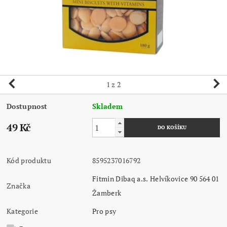
1
z 2
Dostupnost
Skladem
49 Kč
Kód produktu
8595237016792
Fitmin Dibaq a.s. Helvíkovice 90 564 01
Značka
Žamberk
Kategorie
Pro psy