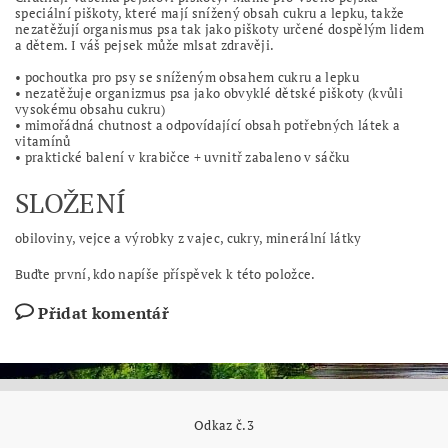
speciální piškoty, které mají snížený obsah cukru a lepku, takže
nezatěžují organismus psa tak jako piškoty určené dospělým lidem
a dětem. I váš pejsek může mlsat zdravěji.
• pochoutka pro psy se sníženým obsahem cukru a lepku
• nezatěžuje organizmus psa jako obvyklé dětské piškoty (kvůli
vysokému obsahu cukru)
• mimořádná chutnost a odpovídající obsah potřebných látek a
vitamínů
• praktické balení v krabičce + uvnitř zabaleno v sáčku
SLOŽENÍ
obiloviny, vejce a výrobky z vajec, cukry, minerální látky
Buďte první, kdo napíše příspěvek k této položce.
Přidat komentář
Odkaz č.3