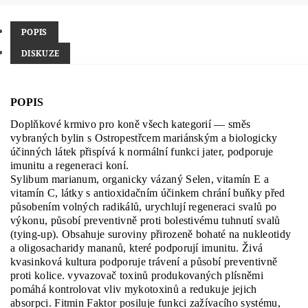
POPIS
DISKUZE
POPIS
Doplňkové krmivo pro koně všech kategorií — směs
vybraných bylin s Ostropestřcem mariánským a biologicky
účinných látek přispívá k normální funkci jater, podporuje
imunitu a regeneraci koní.
Sylibum marianum, organicky vázaný Selen, vitamín E a
vitamín C, látky s antioxidačním účinkem chrání buňky před
působením volných radikálů, urychlují regeneraci svalů po
výkonu, působí preventivně proti bolestivému tuhnutí svalů
(tying-up). Obsahuje suroviny přirozeně bohaté na nukleotidy
a oligosacharidy mananů, které podporují imunitu. Živá
kvasinková kultura podporuje trávení a působí preventivně
proti kolice. vyvazovač toxinů produkovaných plísněmi
pomáhá kontrolovat vliv mykotoxinů a redukuje jejich
absorpci. Fitmin Faktor posiluje funkci zažívacího systému,