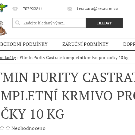
tera.zoo@seznam.cz
702922844
OBCHODNÍ PODMÍNKY
ZÁRUČNÍ PODMÍNKY
DOPR
O TRHY
ro kočky
Fitmin Purity Castrate kompletní krmivo pro kočky 10 kg
TMIN PURITY CASTRA
MPLETNÍ KRMIVO PR
ČKY 10 KG
Neohodnoceno