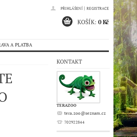
|
PŘIHLÁŠENÍ
REGISTRACE
KOŠÍK:
0 Kč
AVA A PLATBA
KONTAKT
TE
O
TERAZOO
tera.zoo
@
seznam.cz
702922844