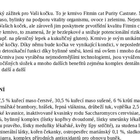
ký zážitek pro Vaši kočku. To je krmivo Fitmin cat Purity Castrate.
aso, bylinky na podporu vitality organismu, ovoce i zeleninu. Neje
ašich koček, ale zároveň jim poskytnete prvotřídní kvalitu Fitmin ca
e krmivo, to znamená, že je bezlepkové a snižuje potencionální rizi
např. na pšeničný lepek a kukuřičný gluten). Krmivo je svým unikát
né kočky. Díky němu bude kočka ve vynikající kondici, v neposled
u detoxikační funkci díky bylinné směsi, která má ovšem i mnoho d
Krmiva jsou vyráběna nejmodernějšími technologiemi, jsou vyvážen
vočišných složek a mnoho dalších benefitů zejména komplex dentální
 další a další
NÍ
,5 % kuřecí maso čerstvé, 30,5 % kuřecí maso sušené, 6 % krůtí m
armářské brambory, hrášek, řepná vláknina, drůbeží tuk, vojtěška 2,5 
ké kvasnice, inaktivované kvasinky rodu Saccharomyces cerevisiae,
%, bylinný komplex (lístky kopřivy dvoudomé, lístky smetánky léka
 pravého, lístky meduňky lékařské, květy lípy srdčité), za studena 
minerální látky, kořen čekanky, ostropestřec mariánský 0,1 %, sladko
digera, komplex přírodních antioxidantů pro obnovu buněk.