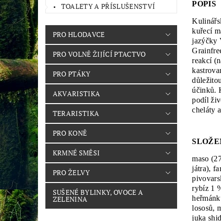
POPIS
TOALETY A PŘÍSLUŠENSTVÍ
Kulinářs
kuřecí m
PRO HLODAVCE
jazýčky V
Grainfre
PRO VOLNĚ ŽIJÍCÍ PTACTVO
reakcí (
kastrova
PRO PTÁKY
důležito
účinků. 
AKVARISTIKA
podíl ži
cheláty a
TERARISTIKA
PRO KONĚ
SLOŽE
KRMNÉ SMĚSI
maso (27
játra), f
PRO ŽELVY
pivovars
rybíz 1 
SUŠENÉ BYLINKY, OVOCE A
heřmánku
ZELENINA
lososů, 
juka shi