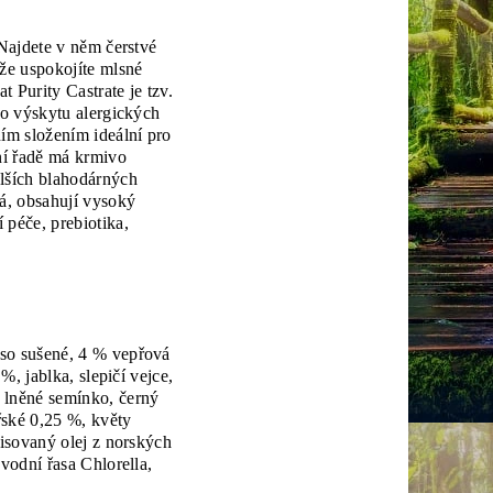
 Najdete v něm čerstvé
nže uspokojíte mlsné
t Purity Castrate je tzv.
ko výskytu alergických
ním složením ideální pro
ní řadě má krmivo
alších blahodárných
á, obsahují vysoký
 péče, prebiotika,
aso sušené, 4 % vepřová
%, jablka, slepičí vejce,
 lněné semínko, černý
řské 0,25 %, květy
lisovaný olej z norských
vodní řasa Chlorella,