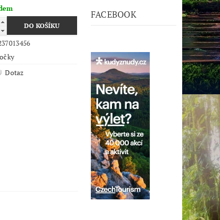
adem
FACEBOOK
237013456
kočky
Dotaz