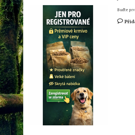
Buďte prv
Přid