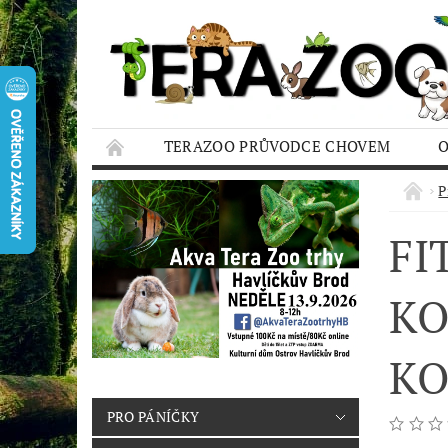
TERAZOO PRŮVODCE CHOVEM
HODNOCENÍ OBCHODU
AQUA TERAZO
P
FI
KO
KO
PRO PÁNÍČKY