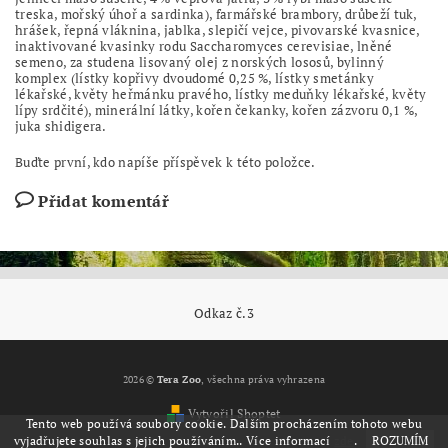
treska, mořský úhoř a sardinka), farmářské brambory, drůbeží tuk,
hrášek, řepná vláknina, jablka, slepičí vejce, pivovarské kvasnice,
inaktivované kvasinky rodu Saccharomyces cerevisiae, lněné
semeno, za studena lisovaný olej z norských lososů, bylinný
komplex (lístky kopřivy dvoudomé 0,25 %, lístky smetánky
lékařské, květy heřmánku pravého, lístky meduňky lékařské, květy
lípy srdčité), minerální látky, kořen čekanky, kořen zázvoru 0,1 %,
juka shidigera.
Buďte první, kdo napíše příspěvek k této položce.
Přidat komentář
Odkaz č.3
2026 ©
Tera Zoo
, všechna práva vyhrazena
Vytvořil Shoptet
Tento web používá soubory cookie. Dalším procházením tohoto webu
vyjadřujete souhlas s jejich používáním.. Více informací
zde
.
ROZUMÍM