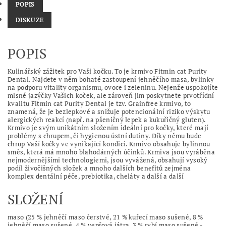
POPIS
DISKUZE
POPIS
Kulinářský zážitek pro Vaši kočku. To je krmivo Fitmin cat Purity
Dental. Najdete v něm bohaté zastoupení jehněčího masa, bylinky
na podporu vitality organismu, ovoce i zeleninu. Nejenže uspokojíte
mlsné jazýčky Vašich koček, ale zároveň jim poskytnete prvotřídní
kvalitu Fitmin cat Purity Dental je tzv. Grainfree krmivo, to
znamená, že je bezlepkové a snižuje potencionální riziko výskytu
alergických reakcí (např. na pšeničný lepek a kukuřičný gluten).
Krmivo je svým unikátním složením ideální pro kočky, které mají
problémy s chrupem, či hygienou ústní dutiny. Díky němu bude
chrup Vaší kočky ve vynikající kondici. Krmivo obsahuje bylinnou
směs, která má mnoho blahodárných účinků. Krmiva jsou vyráběna
nejmodernějšími technologiemi, jsou vyvážená, obsahují vysoký
podíl živočišných složek a mnoho dalších benefitů zejména
komplex dentální péče, prebiotika, cheláty a další a další
SLOŽENÍ
maso (25 % jehněčí maso čerstvé, 21 % kuřecí maso sušené, 8 %
jehněčí maso sušené, 4 % vepřová játra, 3 % rybí maso sušené -