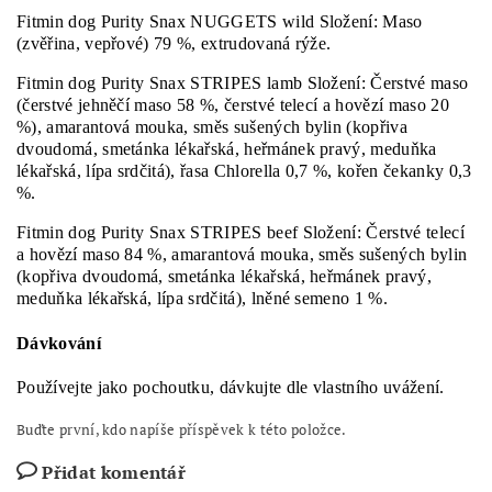
Fitmin dog Purity Snax NUGGETS wild Složení: Maso
(zvěřina, vepřové) 79 %, extrudovaná rýže.
Fitmin dog Purity Snax STRIPES lamb Složení: Čerstvé maso
(čerstvé jehněčí maso 58 %, čerstvé telecí a hovězí maso 20
%), amarantová mouka, směs sušených bylin (kopřiva
dvoudomá, smetánka lékařská, heřmánek pravý, meduňka
lékařská, lípa srdčitá), řasa Chlorella 0,7 %, kořen čekanky 0,3
%.
Fitmin dog Purity Snax STRIPES beef Složení: Čerstvé telecí
a hovězí maso 84 %, amarantová mouka, směs sušených bylin
(kopřiva dvoudomá, smetánka lékařská, heřmánek pravý,
meduňka lékařská, lípa srdčitá), lněné semeno 1 %.
Dávkování
Používejte jako pochoutku, dávkujte dle vlastního uvážení.
Buďte první, kdo napíše příspěvek k této položce.
Přidat komentář