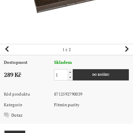
1
z 2
Dostupnost
Skladem
289 Kč
Kód produktu
8712592790039
Kategorie
Fitmin purity
Dotaz