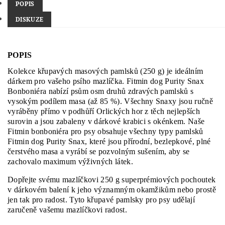
POPIS
DISKUZE
POPIS
Kolekce křupavých masových pamlsků (250 g) je ideálním
dárkem pro vašeho psího mazlíčka. Fitmin dog Purity Snax
Bonboniéra nabízí psům osm druhů zdravých pamlsků s
vysokým podílem masa (až 85 %). Všechny Snaxy jsou ručně
vyráběny přímo v podhůří Orlických hor z těch nejlepších
surovin a jsou zabaleny v dárkové krabici s okénkem. Naše
Fitmin bonboniéra pro psy obsahuje všechny typy pamlsků
Fitmin dog Purity Snax, které jsou přírodní, bezlepkové, plné
čerstvého masa a vyrábí se pozvolným sušením, aby se
zachovalo maximum výživných látek.
Dopřejte svému mazlíčkovi 250 g superprémiových pochoutek
v dárkovém balení k jeho významným okamžikům nebo prostě
jen tak pro radost. Tyto křupavé pamlsky pro psy udělají
zaručeně vašemu mazlíčkovi radost.