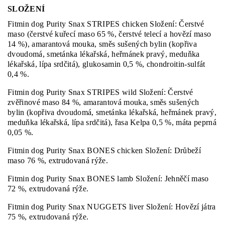
SLOŽENÍ
Fitmin dog Purity Snax STRIPES chicken Složení: Čerstvé
maso (čerstvé kuřecí maso 65 %, čerstvé telecí a hovězí maso
14 %), amarantová mouka, směs sušených bylin (kopřiva
dvoudomá, smetánka lékařská, heřmánek pravý, meduňka
lékařská, lípa srdčitá), glukosamin 0,5 %, chondroitin-sulfát
0,4 %.
Fitmin dog Purity Snax STRIPES wild Složení: Čerstvé
zvěřinové maso 84 %, amarantová mouka, směs sušených
bylin (kopřiva dvoudomá, smetánka lékařská, heřmánek pravý,
meduňka lékařská, lípa srdčitá), řasa Kelpa 0,5 %, máta peprná
0,05 %.
Fitmin dog Purity Snax BONES chicken Složení: Drůbeží
maso 76 %, extrudovaná rýže.
Fitmin dog Purity Snax BONES lamb Složení: Jehněčí maso
72 %, extrudovaná rýže.
Fitmin dog Purity Snax NUGGETS liver Složení: Hovězí játra
75 %, extrudovaná rýže.