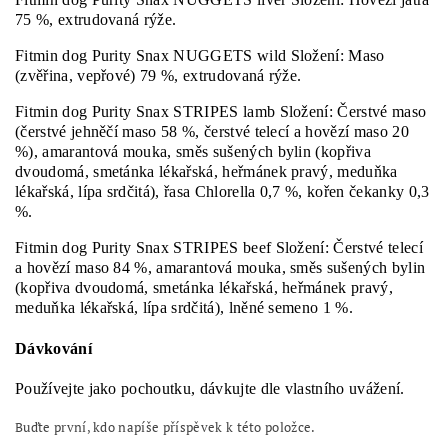
75 %, extrudovaná rýže.
Fitmin dog Purity Snax NUGGETS wild Složení: Maso
(zvěřina, vepřové) 79 %, extrudovaná rýže.
Fitmin dog Purity Snax STRIPES lamb Složení: Čerstvé maso
(čerstvé jehněčí maso 58 %, čerstvé telecí a hovězí maso 20
%), amarantová mouka, směs sušených bylin (kopřiva
dvoudomá, smetánka lékařská, heřmánek pravý, meduňka
lékařská, lípa srdčitá), řasa Chlorella 0,7 %, kořen čekanky 0,3
%.
Fitmin dog Purity Snax STRIPES beef Složení: Čerstvé telecí
a hovězí maso 84 %, amarantová mouka, směs sušených bylin
(kopřiva dvoudomá, smetánka lékařská, heřmánek pravý,
meduňka lékařská, lípa srdčitá), lněné semeno 1 %.
Dávkování
Používejte jako pochoutku, dávkujte dle vlastního uvážení.
Buďte první, kdo napíše příspěvek k této položce.