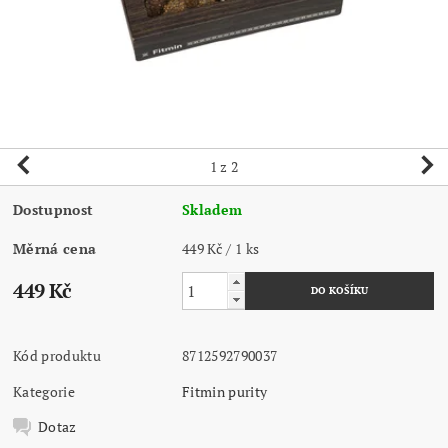
1
z 2
Dostupnost
Skladem
Měrná cena
449 Kč / 1 ks
449 Kč
Kód produktu
8712592790037
Kategorie
Fitmin purity
Dotaz