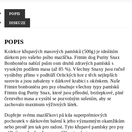
POPIS
DISKUZE
POPIS
Kolekce křupavých masových pamlsků (500g) je ideálním
dárkem pro vašeho psího mazlíčka. Fitmin dog Purity Snax
Bonboniéra nabízí psům osm druhů zdravých pamlsků s
vysokým podílem masa (až 85 %). Všechny Snaxy jsou ručně
vyráběny přímo v podhůří Orlických hor z těch nejlepších
surovin a jsou zabaleny v dárkové krabici s okénkem. Naše
Fitmin bonboniéra pro psy obsahuje všechny typy pamlsků
Fitmin dog Purity Snax, které jsou přírodní, bezlepkové, plné
čerstvého masa a vyrábí se pozvolným sušením, aby se
zachovalo maximum výživných látek.
Dopřejte svému mazlíčkovi pů kila superprémiových
pochoutek v dárkovém balení k jeho významným okamžikům
nebo prostě jen tak pro radost. Tyto křupavé pamlsky pro psy