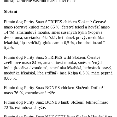
udělají zaručeně vašemu mazlíčkovi radost.
Složení
Fitmin dog Purity Snax STRIPES chicken Složení: Čerstvé
maso (čerstvé kuřecí maso 65 %, čerstvé telecí a hovězí maso
14 %), amarantová mouka, směs sušených bylin (kopřiva
dvoudomá, smetánka lékařská, heřmánek pravý, meduňka
lékařská, lípa srdčitá), glukosamin 0,5 %, chondroitin-sulfát
0,4 %.
Fitmin dog Purity Snax STRIPES wild Složení: Čerstvé
zvěřinové maso 84 %, amarantová mouka, směs sušených
bylin (kopřiva dvoudomá, smetánka lékařská, heřmánek pravý,
meduňka lékařská, lípa srdčitá), řasa Kelpa 0,5 %, máta peprná
0,05 %.
Fitmin dog Purity Snax BONES chicken Složení: Drůbeží
maso 76 %, extrudovaná rýže.
Fitmin dog Purity Snax BONES lamb Složení: Jehněčí maso
72 %, extrudovaná rýže.
Fitmin dog Purity Snax NUGGETS liver Složení: Hovězí játra