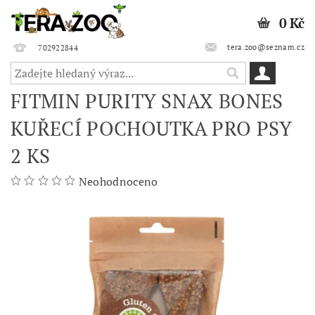
0 Kč
tera.zoo@seznam.cz
702922844
FITMIN PURITY SNAX BONES
KUŘECÍ POCHOUTKA PRO PSY
2 KS
Neohodnoceno