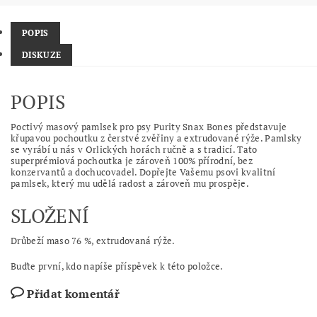
POPIS
DISKUZE
POPIS
Poctivý masový pamlsek pro psy Purity Snax Bones představuje
křupavou pochoutku z čerstvé zvěřiny a extrudované rýže. Pamlsky
se vyrábí u nás v Orlických horách ručně a s tradicí. Tato
superprémiová pochoutka je zároveň 100% přírodní, bez
konzervantů a dochucovadel. Dopřejte Vašemu psovi kvalitní
pamlsek, který mu udělá radost a zároveň mu prospěje.
SLOŽENÍ
Drůbeží maso 76 %, extrudovaná rýže.
Buďte první, kdo napíše příspěvek k této položce.
Přidat komentář