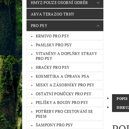
HMYZ POUZE OSOBNÍ ODBĚR
AKVA TERAZOO TRHY
PRO PSY
KRMIVO PRO PSY
PAMLSKY PRO PSY
VITAMÍNY A DOPLŇKY STRAVY
PRO PSY
HRAČKY PRO PSY
KOSMETIKA A ÚPRAVA PSA
MISKY A ZÁSOBNÍKY PRO PSY
OSTATNÍ POMŮCKY PRO PSY
POPIS
PELÍŠKY A BOUDY PRO PSY
DISKU
POTŘEBY PRO CESTOVÁNÍ SE
PSEM
PO
ŠAMPONY PRO PSY