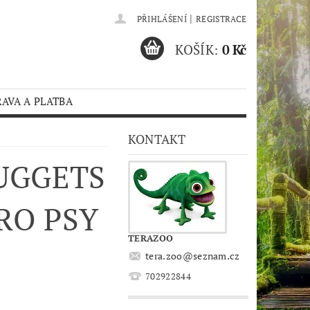
|
PŘIHLÁŠENÍ
REGISTRACE
KOŠÍK:
0 Kč
AVA A PLATBA
KONTAKT
NUGGETS
RO PSY
TERAZOO
tera.zoo
@
seznam.cz
702922844