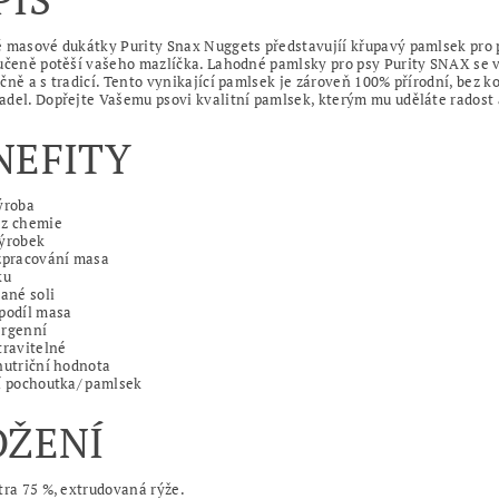
 masové dukátky Purity Snax Nuggets představujíí křupavý pamlsek pro p
učeně potěší vašeho mazlíčka. Lahodné pamlsky pro psy Purity SNAX se v
čně a s tradicí. Tento vynikající pamlsek je zároveň 100% přírodní, bez 
del. Dopřejte Vašemu psovi kvalitní pamlsek, kterým mu uděláte radost 
NEFITY
ýroba
ez chemie
výrobek
 zpracování masa
ku
dané soli
podíl masa
ergenní
travitelné
nutriční hodnota
í pochoutka/ pamlsek
OŽENÍ
tra 75 %, extrudovaná rýže.