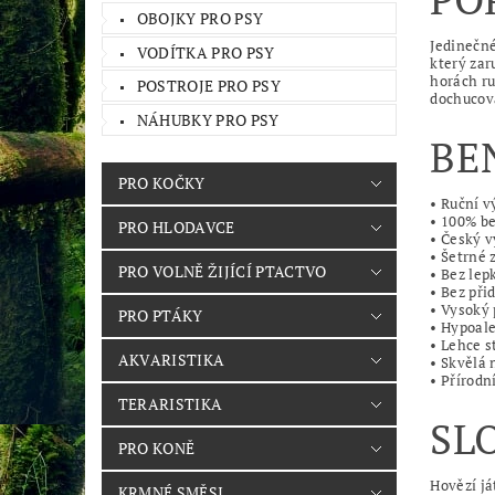
OBOJKY PRO PSY
Jedinečné
VODÍTKA PRO PSY
který zar
horách ru
POSTROJE PRO PSY
dochucova
NÁHUBKY PRO PSY
BE
PRO KOČKY
• Ruční v
• 100% b
PRO HLODAVCE
• Český 
• Šetrné
PRO VOLNĚ ŽIJÍCÍ PTACTVO
• Bez lep
• Bez při
• Vysoký 
PRO PTÁKY
• Hypoal
• Lehce s
AKVARISTIKA
• Skvělá 
• Přírodn
TERARISTIKA
SL
PRO KONĚ
Hovězí já
KRMNÉ SMĚSI