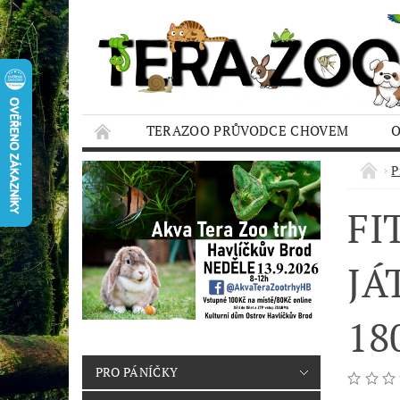
TERAZOO PRŮVODCE CHOVEM
HODNOCENÍ OBCHODU
AQUA TERAZO
P
FI
JÁ
18
PRO PÁNÍČKY