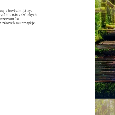
sy s hovězími játry,
yrábí u nás v Orlických
konzervantů a
a zároveň mu prospěje.