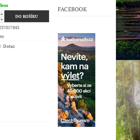
adem
FACEBOOK
237017843
psy
Dotaz