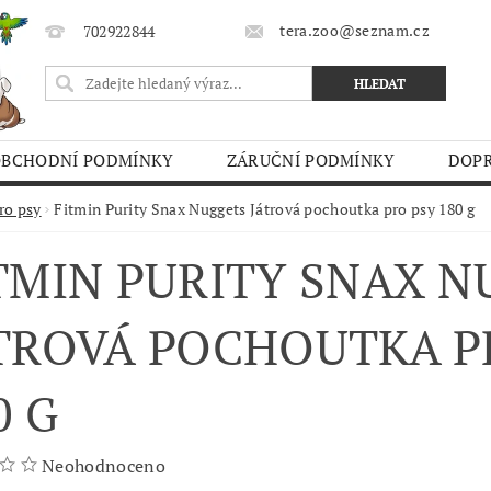
tera.zoo@seznam.cz
702922844
OBCHODNÍ PODMÍNKY
ZÁRUČNÍ PODMÍNKY
DOPR
O TRHY
ro psy
Fitmin Purity Snax Nuggets Játrová pochoutka pro psy 180 g
TMIN PURITY SNAX 
TROVÁ POCHOUTKA P
0 G
Neohodnoceno