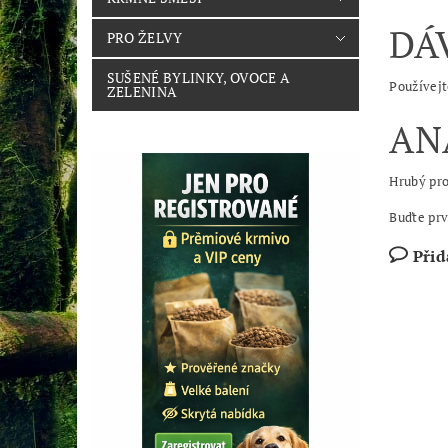
DÁ
PRO ŽELVY
SUŠENÉ BYLINKY, OVOCE A
Používejt
ZELENINA
AN
Hrubý pro
Buďte prv
Přid