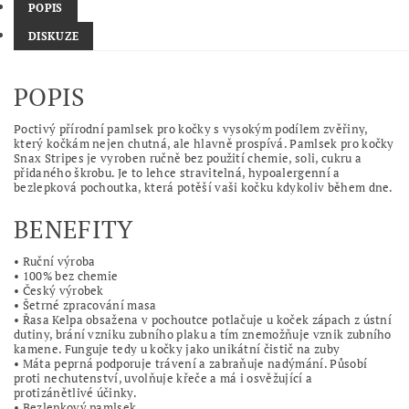
POPIS
DISKUZE
POPIS
Poctivý přírodní pamlsek pro kočky s vysokým podílem zvěřiny,
který kočkám nejen chutná, ale hlavně prospívá. Pamlsek pro kočky
Snax Stripes je vyroben ručně bez použití chemie, soli, cukru a
přidaného škrobu. Je to lehce stravitelná, hypoalergenní a
bezlepková pochoutka, která potěší vaši kočku kdykoliv během dne.
BENEFITY
• Ruční výroba
• 100% bez chemie
• Český výrobek
• Šetrné zpracování masa
• Řasa Kelpa obsažena v pochoutce potlačuje u koček zápach z ústní
dutiny, brání vzniku zubního plaku a tím znemožňuje vznik zubního
kamene. Funguje tedy u kočky jako unikátní čistič na zuby
• Máta peprná podporuje trávení a zabraňuje nadýmání. Působí
proti nechutenství, uvolňuje křeče a má i osvěžující a
protizánětlivé účinky.
• Bezlepkový pamlsek