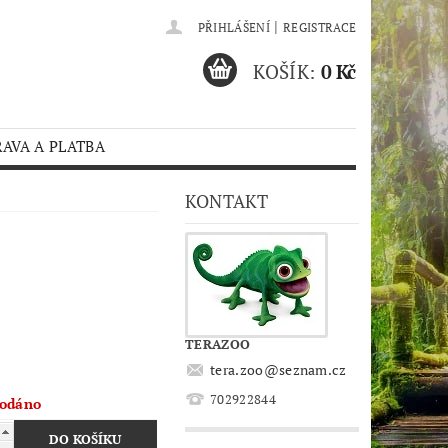
|
PŘIHLÁŠENÍ
REGISTRACE
KOŠÍK:
0 Kč
AVA A PLATBA
KONTAKT
TERAZOO
tera.zoo
@
seznam.cz
702922844
odáno