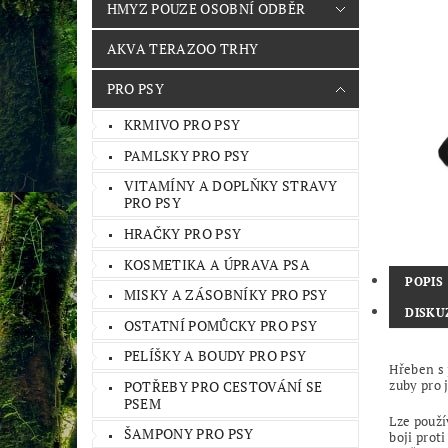
HMYZ POUZE OSOBNÍ ODBĚR
AKVA TERAZOO TRHY
PRO PSY
KRMIVO PRO PSY
PAMLSKY PRO PSY
VITAMÍNY A DOPLŇKY STRAVY
PRO PSY
HRAČKY PRO PSY
KOSMETIKA A ÚPRAVA PSA
POPIS
MISKY A ZÁSOBNÍKY PRO PSY
DISKU
OSTATNÍ POMŮCKY PRO PSY
PELÍŠKY A BOUDY PRO PSY
Hřeben s 
zuby pro 
POTŘEBY PRO CESTOVÁNÍ SE
PSEM
Lze použí
ŠAMPONY PRO PSY
boji proti