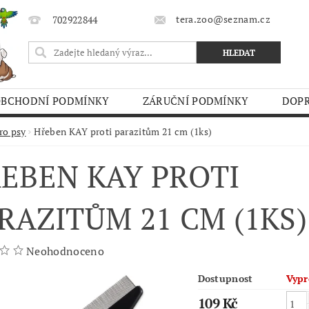
tera.zoo@seznam.cz
702922844
OBCHODNÍ PODMÍNKY
ZÁRUČNÍ PODMÍNKY
DOPR
O TRHY
ro psy
Hřeben KAY proti parazitům 21 cm (1ks)
EBEN KAY PROTI
RAZITŮM 21 CM (1KS)
Neohodnoceno
Dostupnost
Vypr
109 Kč