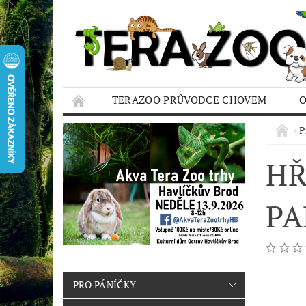
TERAZOO PRŮVODCE CHOVEM
HODNOCENÍ OBCHODU
AQUA TERAZO
P
HŘ
PA
PRO PÁNÍČKY