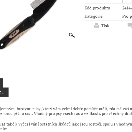
Kód produktu
2414
Kategorie
Pro 
Tisk
ZE
jemnými hustými zuby, který vám velmi dobře pomůže určit, zda má váš m
jemnou péči o srst. Vhodný pro psy všech ras a velikostí, pro všechny druh
vat také k vyčesávání ostatních škůdců jako jsou roztoči, spolu s vhodn
 nim.