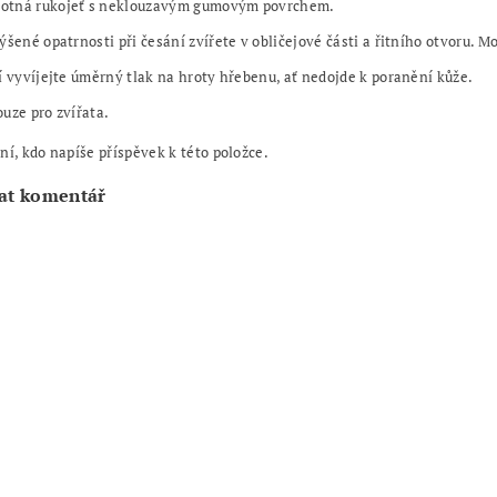
tná rukojeť s neklouzavým gumovým povrchem.
ýšené opatrnosti při česání zvířete v obličejové části a řitního otvoru. M
í vyvíjejte úměrný tlak na hroty hřebenu, ať nedojde k poranění kůže.
uze pro zvířata.
ní, kdo napíše příspěvek k této položce.
at komentář