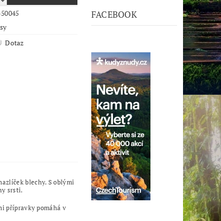
-50045
FACEBOOK
psy
Dotaz
azlíček blechy. S oblými
y srsti.
ými přípravky pomáhá v