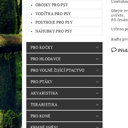
Umělohmo
OBOJKY PRO PSY
Dbejte zv
VODÍTKA PRO PSY
zvířete.
Při česán
POSTROJE PRO PSY
Určeno po
NÁHUBKY PRO PSY
Buďte prv
PRO KOČKY
Přid
PRO HLODAVCE
PRO VOLNĚ ŽIJÍCÍ PTACTVO
PRO PTÁKY
AKVARISTIKA
TERARISTIKA
PRO KONĚ
KRMNÉ SMĚSI