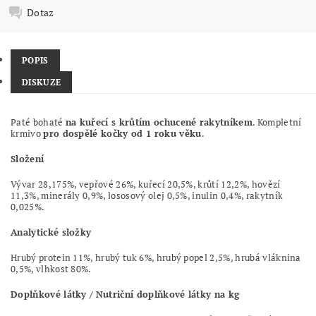
Dotaz
POPIS
DISKUZE
Paté bohaté
na kuřecí s krůtím ochucené rakytníkem
. Kompletní
krmivo
pro dospělé kočky od 1 roku věku
.
Složení
Vývar
28,175%
, vepřové 26%, kuřecí 20,5%, krůtí 12,2%, hovězí
11,3%, minerály 0,9%, lososový olej 0,5%, inulin 0,4%, rakytník
0,025%.
Analytické složky
Hrubý protein
11%
, hrubý tuk 6%, hrubý popel 2,5%, hrubá vláknina
0,5%, vlhkost 80
%.
Doplňkové látky / Nutriční doplňkové látky na kg