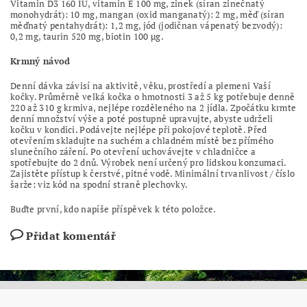
Vitamin D3 160 IU, vitamin E 100 mg, zinek (síran zinečnatý
monohydrát): 10 mg, mangan (oxid manganatý): 2 mg, měď (síran
měďnatý pentahydrát): 1,2 mg, jód (jodičnan vápenatý bezvodý):
0,2 mg,
taurin
520 mg, biotin 100
µg
.
Krmný návod
Denní dávka závisí na aktivitě, věku, prostředí a plemeni Vaší
kočky. Průměrně velká kočka o hmotnosti 3 až 5 kg potřebuje denně
220 až 310 g krmiva, nejlépe rozděleného na 2 jídla. Zpočátku krmte
denní množství výše a poté postupně upravujte, abyste udrželi
kočku v kondici. Podávejte nejlépe při pokojové teplotě. Před
otevřením skladujte na suchém a chladném místě bez přímého
slunečního záření. Po otevření uchovávejte v chladničce a
spotřebujte do 2 dnů. Výrobek není určený pro lidskou konzumaci.
Zajistěte přístup k čerstvé, pitné vodě. Minimální trvanlivost / číslo
šarže: viz kód na spodní straně plechovky.
Buďte první, kdo napíše příspěvek k této položce.
Přidat komentář