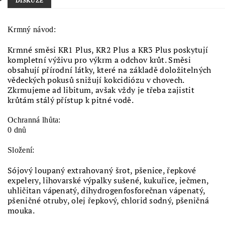
DISKUZE
Krmný návod:
Krmné směsi KR1 Plus, KR2 Plus a KR3 Plus poskytují
kompletní výživu pro výkrm a odchov krůt. Směsi
obsahují přírodní látky, které na základě doložitelných
vědeckých pokusů snižují kokcidiózu v chovech.
Zkrmujeme ad libitum, avšak vždy je třeba zajistit
krůtám stálý přístup k pitné vodě.
Ochranná lhůta:
0 dnů
Složení:
Sójový loupaný extrahovaný šrot, pšenice, řepkové
expelery, lihovarské výpalky sušené, kukuřice, ječmen,
uhličitan vápenatý, dihydrogenfosforečnan vápenatý,
pšeničné otruby, olej řepkový, chlorid sodný, pšeničná
mouka.