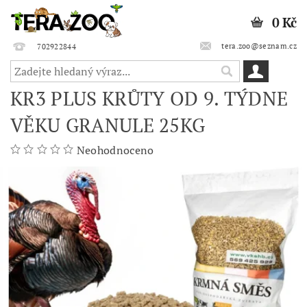
0 Kč
tera.zoo@seznam.cz
702922844
KR3 PLUS KRŮTY OD 9. TÝDNE
VĚKU GRANULE 25KG
Neohodnoceno