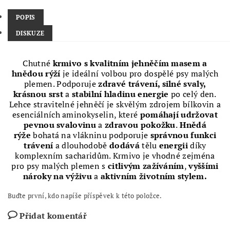
POPIS
DISKUZE
Chutné
krmivo s kvalitním jehněčím masem a
hnědou rýží
je ideální volbou pro dospělé psy malých
plemen. Podporuje
zdravé trávení, silné svaly,
krásnou srst
a
stabilní hladinu energie
po celý den.
Lehce stravitelné jehněčí je skvělým zdrojem bílkovin a
esenciálních aminokyselin, které
pomáhají udržovat
pevnou svalovinu
a
zdravou pokožku
.
Hnědá
rýže
bohatá na vlákninu podporuje
správnou funkci
trávení
a dlouhodobě
dodává
tělu
energii
díky
komplexním sacharidům. Krmivo je vhodné zejména
pro psy malých plemen s
citlivým zažíváním
,
vyššími
nároky na výživu
a
aktivním životním stylem.
Buďte první, kdo napíše příspěvek k této položce.
Přidat komentář