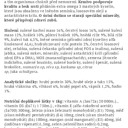
a tím organismus chránit před nemocemi.
Krmivo podporuje
kvalitu a lesk srsti
přidáním extra omega 3 mastných kyselin,
které jsou obsaženy ve lněném semínku, lososovém oleji a
antarktickém krilu.
O ústní dutinu se starají speciální minerály,
které přispívají zdraví zubů.
Složení:
sušené kachní maso 16%, čerstvý losos 16%, sušené kuřecí
maso 12%, hrášek 10%, půlený hrášek 10%, hnědá rýže 9%, bílá rýže
9%, kuřecí tuk 4,5%, lněné semínko (přírodní zdroj kyseliny alfa
linolenové ALA), hydrolyzovaný rybí protein 2%, čerstvý lososový
olej, celulóza, sušená čekanka (přírodní zdroj FOS a inulinu), sušená
jablka, sušená mrkev, minerály, sušený antarktický krill (přírodní
zdroj EPA a DHA), MOS (mananoligosacharidy), semena jitrocele
indického, sušené brusinky, sušené borůvky, sušený špenát, sušená
brokolice,
rozmarýn sp, réva sp, kurkuma sp, citrus
sp,
juka
schidigera
.
Analytické složky:
hrubý protein 30%, hrubé oleje a tuky 15%,
hrubá vláknina 4%, vlhkost 6%, hrubý popel 6%, vápník 1,2%, fosfor
1%.
Nutriční doplňkové látky v 1kg:
vitamin A (3a672a) 20 000m.j.,
vitamin D3 (E671) 1 750m.j., vitamin E (alfa–tokoferol acetát)
(3a700) 500mg, železo (síran železnatý monohydrát) (E1) 70mg, měď
(síran měďnatý pentahydrát) (E4) 10mg, zinek (síran zinečnatý
monohydrát) (E6) 100mg, mangan (oxid manganatý) (E5) 40mg, jód
(jodičnan vápenatý)1,5mg, selen (seleničitan sodný) 0,2mg,