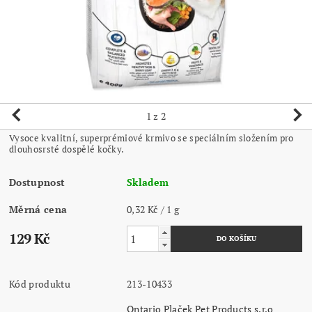
1
z 2
Vysoce kvalitní, superprémiové krmivo se speciálním složením pro
dlouhosrsté dospělé kočky.
Dostupnost
Skladem
Měrná cena
0,32 Kč / 1 g
129 Kč
Kód produktu
213-10433
Ontario Plaček Pet Products s.r.o