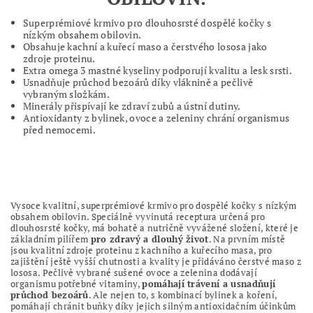
Superprémiové krmivo pro dlouhosrsté dospělé kočky s
nízkým obsahem obilovin.
Obsahuje kachní a kuřecí maso a čerstvého lososa jako
zdroje proteinu.
Extra omega 3 mastné kyseliny podporují kvalitu a lesk srsti.
Usnadňuje průchod bezoárů díky vláknině a pečlivě
vybraným složkám.
Minerály přispívají ke zdraví zubů a ústní dutiny.
Antioxidanty z bylinek, ovoce a zeleniny chrání organismus
před nemocemi.
Vysoce kvalitní, superprémiové krmivo pro dospělé kočky s nízkým
obsahem obilovin. Speciálně vyvinutá receptura určená pro
dlouhosrsté kočky, má bohatě a nutričně vyvážené složení, které je
základním pilířem
pro zdravý a dlouhý život
. Na prvním místě
jsou kvalitní zdroje proteinu z kachního a kuřecího masa, pro
zajištění ještě vyšší chutnosti a kvality je přidáváno čerstvé maso z
lososa. Pečlivě vybrané sušené ovoce a zelenina dodávají
organismu potřebné vitaminy,
pomáhají trávení a usnadňují
průchod bezoárů
. Ale nejen to, s kombinací bylinek a koření,
pomáhají chránit buňky díky jejich silným antioxidačním účinkům