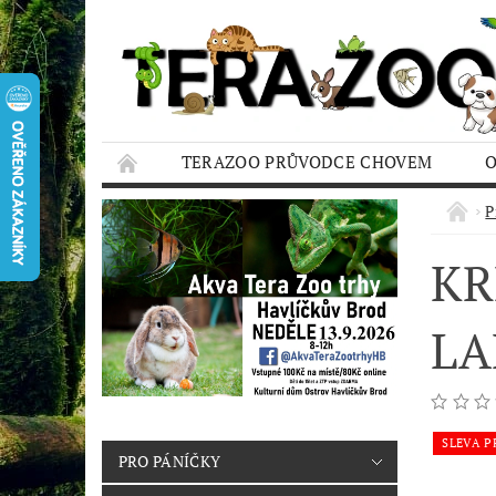
TERAZOO PRŮVODCE CHOVEM
HODNOCENÍ OBCHODU
AQUA TERAZO
P
KR
LA
SLEVA P
PRO PÁNÍČKY