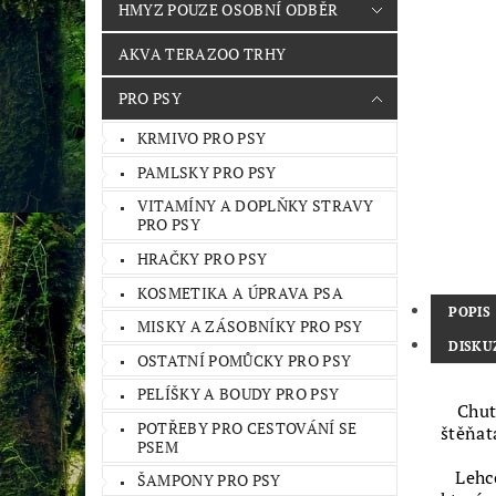
HMYZ POUZE OSOBNÍ ODBĚR
AKVA TERAZOO TRHY
PRO PSY
KRMIVO PRO PSY
PAMLSKY PRO PSY
VITAMÍNY A DOPLŇKY STRAVY
PRO PSY
HRAČKY PRO PSY
KOSMETIKA A ÚPRAVA PSA
POPIS
MISKY A ZÁSOBNÍKY PRO PSY
DISKU
OSTATNÍ POMŮCKY PRO PSY
PELÍŠKY A BOUDY PRO PSY
Chu
POTŘEBY PRO CESTOVÁNÍ SE
štěňat
PSEM
Lehc
ŠAMPONY PRO PSY