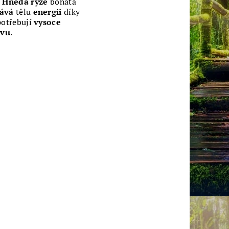
.
Hnědá rýže
bohatá
ává
tělu
energii
díky
potřebují
vysoce
avu
.