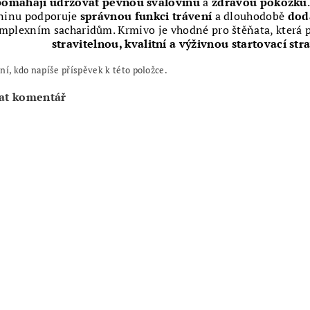
pomáhají udržovat pevnou svalovinu
a
zdravou pokožku
kninu podporuje
správnou funkci trávení
a dlouhodobě
dod
mplexním sacharidům. Krmivo je vhodné pro štěňata, která 
stravitelnou, kvalitní a výživnou startovací str
ní, kdo napíše příspěvek k této položce.
at komentář