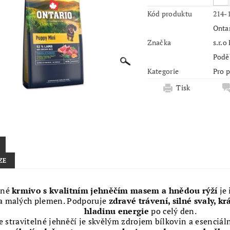
Kód produktu
214-
Ontar
Značka
s.r.o
Podě
Kategorie
Pro 
Tisk
ZE
tné
krmivo s kvalitním jehněčím masem a hnědou rýží
je 
a malých plemen. Podporuje
zdravé trávení, silné svaly, kr
hladinu energie
po celý den.
e stravitelné jehněčí je skvělým zdrojem bílkovin a esenciál