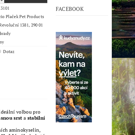
13101
FACEBOOK
io Plaček Pet Products
 Revoluční 1381, 290 01
brady
psy
Dotaz
ideální volbou pro
ásnou srst
a
stabilní
ních aminokyselin,