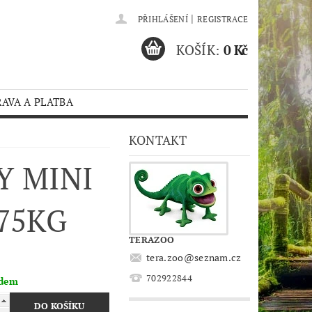
|
PŘIHLÁŠENÍ
REGISTRACE
KOŠÍK:
0 Kč
AVA A PLATBA
KONTAKT
Y MINI
75KG
TERAZOO
tera.zoo
@
seznam.cz
702922844
adem