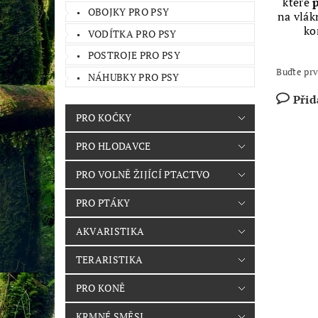
které
OBOJKY PRO PSY
na vlá
ko
VODÍTKA PRO PSY
POSTROJE PRO PSY
Buďte prv
NÁHUBKY PRO PSY
Přid
PRO KOČKY
PRO HLODAVCE
PRO VOLNĚ ŽIJÍCÍ PTACTVO
PRO PTÁKY
AKVARISTIKA
TERARISTIKA
PRO KONĚ
KRMNÉ SMĚSI