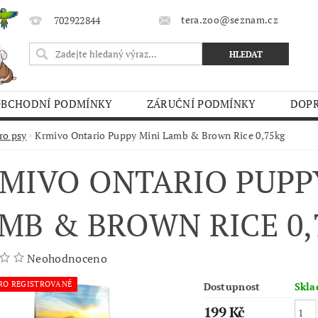
tera.zoo@seznam.cz
702922844
OBCHODNÍ PODMÍNKY
ZÁRUČNÍ PODMÍNKY
DOPR
O TRHY
ro psy
Krmivo Ontario Puppy Mini Lamb & Brown Rice 0,75kg
MIVO ONTARIO PUPP
MB & BROWN RICE 0,
Neohodnoceno
RO REGISTROVANÉ
Dostupnost
Skl
199 Kč