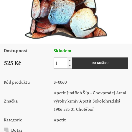
Dostupnost
Skladem
525 Kč
Kód produktu
S-0060
Apetit Jindřich Šíp - Chovprodej Areál
Značka
výroby krmiv Apetit Sokolohradská
1906 583 01 Chotěboř
Kategorie
Apetit
Dotaz