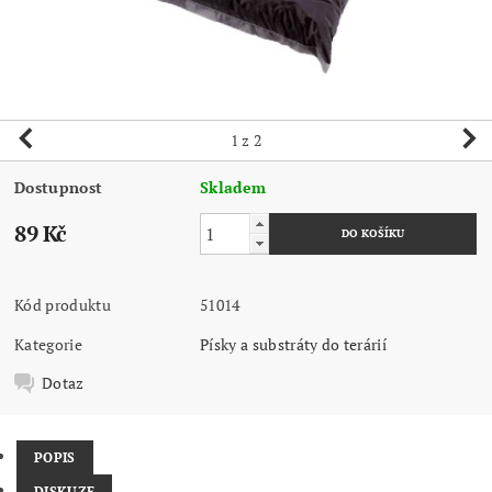
1
z 2
Dostupnost
Skladem
89 Kč
Kód produktu
51014
Kategorie
Písky a substráty do terárií
Dotaz
POPIS
DISKUZE