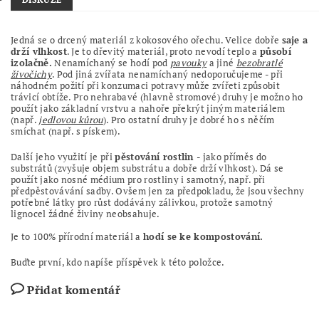
Jedná se o drcený materiál z kokosového ořechu. Velice dobře
saje a
drží vlhkost
. Je to dřevitý materiál, proto nevodí teplo a
působí
izolačně.
Nenamíchaný se hodí pod
pavouky
a jiné
bezobratlé
živočichy
. Pod jiná zvířata nenamíchaný nedoporučujeme - při
náhodném požití při konzumaci potravy může zvířeti způsobit
trávicí obtíže. Pro nehrabavé (hlavně stromové) druhy je možno ho
použít jako základní vrstvu a nahoře překrýt jiným materiálem
(např.
jedlovou kůrou
). Pro ostatní druhy je dobré ho s něčím
smíchat (např. s pískem).
Další jeho využití je při
pěstování rostlin
- jako příměs do
substrátů (zvyšuje objem substrátu a dobře drží vlhkost). Dá se
použít jako nosné médium pro rostliny i samotný, např. při
předpěstovávání sadby. Ovšem jen za předpokladu, že jsou všechny
potřebné látky pro růst dodávány zálivkou, protože samotný
lignocel žádné živiny neobsahuje.
Je to 100% přírodní materiál a
hodí se ke kompostování.
Buďte první, kdo napíše příspěvek k této položce.
Přidat komentář