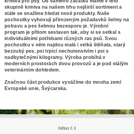
krmiva pro psy. Od samého začátku máme v této
skupině krmiva na našem trhu nejširší sortiment a
stále se snažíme hledat nové produkty. Naše
pochoutky vyhovují přirozeným požadavků šelmy na
potravu a pes šelmou bezesporu je. Výrobní
program je přitom sestaven tak, aby si se setkal s
individuálními potřebami různých ras psů. Svou
pochoutku v něm najdou malá i velká štěňata, starý
bezzubý pes, psi trpící nechutenstvím i psi s
nadbytečnými kilogramy. Výroba probíhá v
moderních prostorách dvou provozů a je pod stálým
veterinárním dohledem.
Značnou část produkce vyvážíme do mnoha zemí
Evropské unie, Švýcarska.
Odkaz č.3