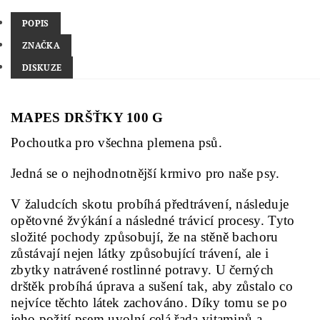
POPIS
ZNAČKA
DISKUZE
MAPES DRŠŤKY 100 G
Pochoutka pro všechna plemena psů.
Jedná se o nejhodnotnější krmivo pro naše psy.
V žaludcích skotu probíhá předtrávení, následuje
opětovné žvýkání a následné trávicí procesy. Tyto
složité pochody způsobují, že na stěně bachoru
zůstávají nejen látky způsobující trávení, ale i
zbytky natrávené rostlinné potravy. U černých
drštěk probíhá úprava a sušení tak, aby zůstalo co
nejvíce těchto látek zachováno. Díky tomu se po
jeho požití psem uvolní celá řada vitaminů a