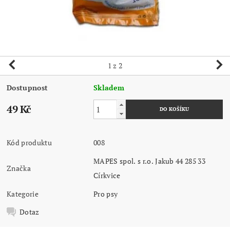
1
z 2
Dostupnost
Skladem
49 Kč
Kód produktu
008
MAPES spol. s r.o. Jakub 44 285 33
Značka
Církvice
Kategorie
Pro psy
Dotaz