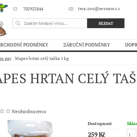
tera.zoo@seznam.cz
702922844
OBCHODNÍ PODMÍNKY
ZÁRUČNÍ PODMÍNKY
DOPR
O TRHY
ro psy
Mapes hrtan celý taška 1 kg
PES HRTAN CELÝ TAŠ
Neohodnoceno
Dostupnost
Skl
259 Kč