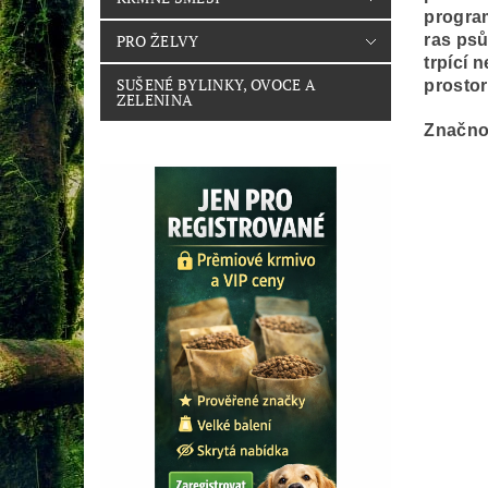
program
PRO ŽELVY
ras psů
trpící 
SUŠENÉ BYLINKY, OVOCE A
prostor
ZELENINA
Značno