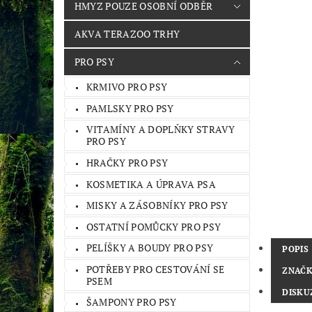
HMYZ POUZE OSOBNÍ ODBĚR
AKVA TERAZOO TRHY
PRO PSY
KRMIVO PRO PSY
PAMLSKY PRO PSY
VITAMÍNY A DOPLŇKY STRAVY
PRO PSY
HRAČKY PRO PSY
KOSMETIKA A ÚPRAVA PSA
MISKY A ZÁSOBNÍKY PRO PSY
OSTATNÍ POMŮCKY PRO PSY
PELÍŠKY A BOUDY PRO PSY
POPIS
POTŘEBY PRO CESTOVÁNÍ SE
ZNAČ
PSEM
DISKU
ŠAMPONY PRO PSY