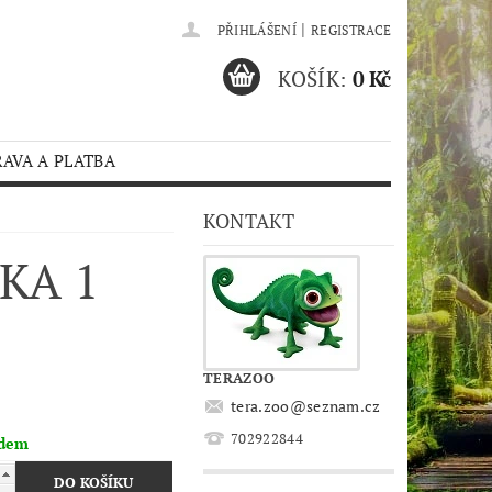
|
PŘIHLÁŠENÍ
REGISTRACE
KOŠÍK:
0 Kč
AVA A PLATBA
KONTAKT
KA 1
TERAZOO
tera.zoo
@
seznam.cz
702922844
adem