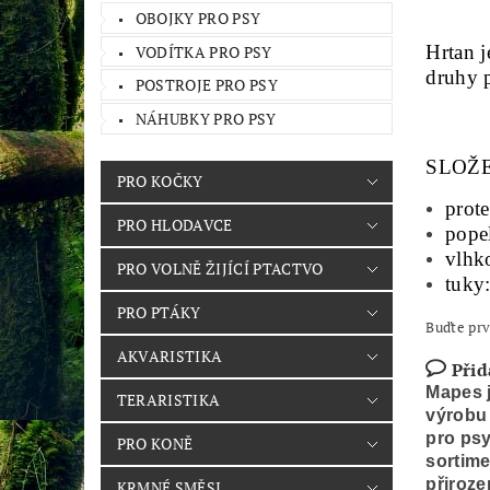
OBOJKY PRO PSY
Hrtan j
VODÍTKA PRO PSY
druhy 
POSTROJE PRO PSY
NÁHUBKY PRO PSY
SLOŽE
PRO KOČKY
prot
PRO HLODAVCE
pope
vlhk
PRO VOLNĚ ŽIJÍCÍ PTACTVO
tuky
PRO PTÁKY
Buďte prv
AKVARISTIKA
Přid
Mapes j
TERARISTIKA
výrobu 
pro psy
PRO KONĚ
sortime
přiroz
KRMNÉ SMĚSI