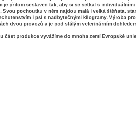
 je přitom sestaven tak, aby si se setkal s individuálním
. Svou pochoutku v něm najdou malá i velká štěňata, sta
nechutenstvím i psi s nadbytečnými kilogramy. Výroba pr
ách dvou provozů a je pod stálým veterinárním dohledem
u část produkce vyvážíme do mnoha zemí Evropské unie