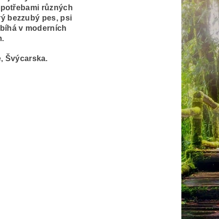
i potřebami různých
rý bezzubý pes, psi
obíhá v moderních
.
, Švýcarska.