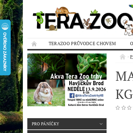
TERAZOO PRŮVODCE CHOVEM
HODNOCENÍ OBCHODU
AQUA TERAZO
P
MA
KG
PRO PÁNÍČKY