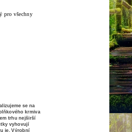
ný pro všechny
alizujeme se na
oplňkového krmiva
m trhu nejširší
utky vyhovují
 je. Výrobní