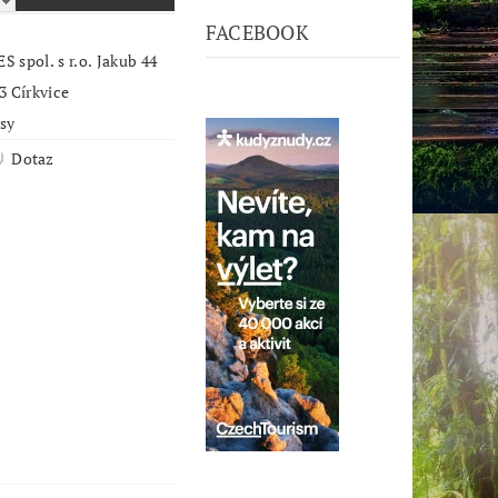
M
FACEBOOK
 spol. s r.o. Jakub 44
3 Církvice
psy
Dotaz