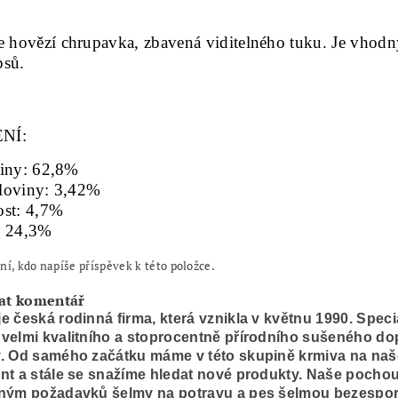
e hovězí chrupavka, zbavená viditelného tuku. Je vhod
psů.
NÍ:
einy: 62,8%
loviny: 3,42%
ost: 4,7%
: 24,3%
ní, kdo napíše příspěvek k této položce.
at komentář
e česká rodinná firma, která vznikla v květnu 1990. Speci
velmi kvalitního a stoprocentně přírodního sušeného d
. Od samého začátku máme v této skupině krmiva na naše
nt a stále se snažíme hledat nové produkty. Naše pocho
eným požadavků šelmy na potravu a pes šelmou bezesporu