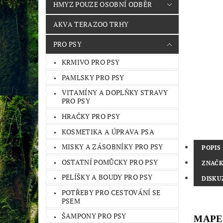
HMYZ POUZE OSOBNÍ ODBĚR
AKVA TERAZOO TRHY
PRO PSY
KRMIVO PRO PSY
PAMLSKY PRO PSY
VITAMÍNY A DOPLŇKY STRAVY
PRO PSY
HRAČKY PRO PSY
KOSMETIKA A ÚPRAVA PSA
MISKY A ZÁSOBNÍKY PRO PSY
POPIS
OSTATNÍ POMŮCKY PRO PSY
ZNAČ
PELÍŠKY A BOUDY PRO PSY
DISKU
POTŘEBY PRO CESTOVÁNÍ SE
PSEM
ŠAMPONY PRO PSY
MAPES