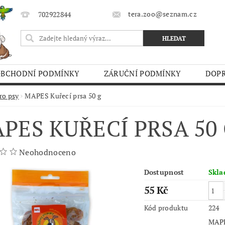
tera.zoo@seznam.cz
702922844
OBCHODNÍ PODMÍNKY
ZÁRUČNÍ PODMÍNKY
DOPR
O TRHY
ro psy
MAPES Kuřecí prsa 50 g
PES KUŘECÍ PRSA 50
Neohodnoceno
Dostupnost
Skl
55 Kč
Kód produktu
224
MAPES