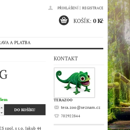
|
PŘIHLÁŠENÍ
REGISTRACE
KOŠÍK:
0 Kč
AVA A PLATBA
KONTAKT
 G
adem
TERAZOO
tera.zoo
@
seznam.cz
702922844
 spol. s r.o. Jakub 44