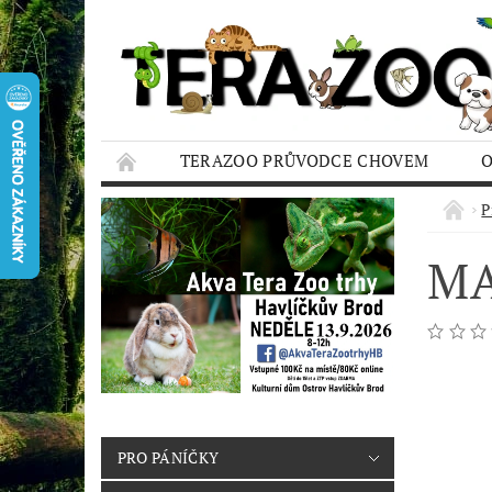
TERAZOO PRŮVODCE CHOVEM
HODNOCENÍ OBCHODU
AQUA TERAZO
P
MA
PRO PÁNÍČKY