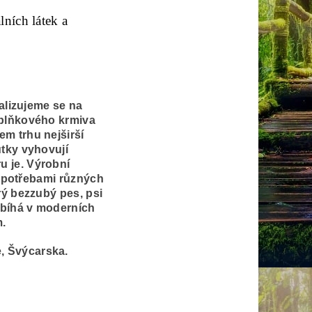
lních látek a
alizujeme se na
oplňkového krmiva
m trhu nejširší
utky vyhovují
 je. Výrobní
i potřebami různých
rý bezzubý pes, psi
obíhá v moderních
.
, Švýcarska.