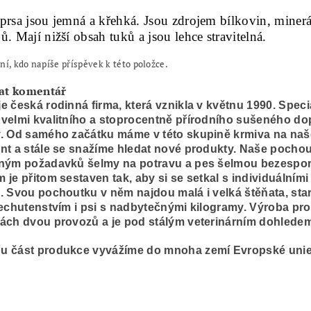
prsa jsou jemná a křehká. Jsou zdrojem bílkovin, minerá
ů. Mají nižší obsah tuků a jsou lehce stravitelná.
ní, kdo napíše příspěvek k této položce.
at komentář
e česká rodinná firma, která vznikla v květnu 1990. Speci
velmi kvalitního a stoprocentně přírodního sušeného d
. Od samého začátku máme v této skupině krmiva na naše
nt a stále se snažíme hledat nové produkty. Naše pocho
eným požadavků šelmy na potravu a pes šelmou bezesporu
 je přitom sestaven tak, aby si se setkal s individuálním
. Svou pochoutku v něm najdou malá i velká štěňata, sta
nechutenstvím i psi s nadbytečnými kilogramy. Výroba pr
ách dvou provozů a je pod stálým veterinárním dohledem
u část produkce vyvážíme do mnoha zemí Evropské unie