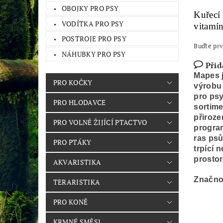
OBOJKY PRO PSY
Kuřecí 
VODÍTKA PRO PSY
vitamín
POSTROJE PRO PSY
Buďte prv
NÁHUBKY PRO PSY
Přid
Mapes j
PRO KOČKY
výrobu 
pro psy
PRO HLODAVCE
sortime
přiroz
PRO VOLNĚ ŽIJÍCÍ PTACTVO
program
ras psů
PRO PTÁKY
trpící 
prostor
AKVARISTIKA
Značno
TERARISTIKA
PRO KONĚ
KRMNÉ SMĚSI